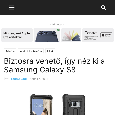
- Hirdetés -
Telefon
Androidos telefon
Hírek
Biztosra vehető, így néz ki a
Samsung Galaxy S8
Írta:
Tech2 Laci
-
febr 17, 2017