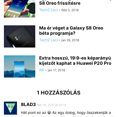
S8 Oreo frissítésre
Tech2 Laci
-
febr 5, 2018
Ma ér véget a Galaxy S8 Oreo
béta programja?
Tech2 Laci
-
jan 26, 2018
Extra hosszú, 19:9-es képarányú
kijelzőt kaphat a Huawei P20 Pro
Ildi
-
jan 17, 2018
1 HOZZÁSZÓLÁS
8LAD3
febr 18, 2017 At 05:14
Hát pont ez az 😀 Az egy dolog, hogy összekenjük a