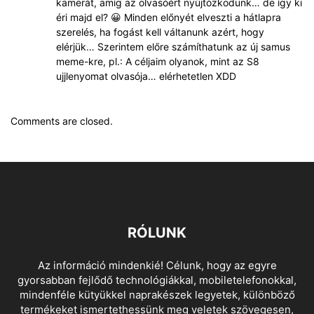
kamerát, amíg az olvasóért nyújtózkodunk… de így ki
éri majd el? 😀 Minden előnyét elveszti a hátlapra
szerelés, ha fogást kell váltanunk azért, hogy
elérjük… Szerintem előre számíthatunk az új samus
meme-kre, pl.: A céljaim olyanok, mint az S8
ujjlenyomat olvasója… elérhetetlen XDD
Comments are closed.
RÓLUNK
Az információ mindenkié! Célunk, hogy az egyre
gyorsabban fejlődő technológiákkal, mobiletelefonokkal,
mindenféle kütyükkel naprakészek legyetek, különböző
termékeket ismertethessünk meg veletek szövegesen,