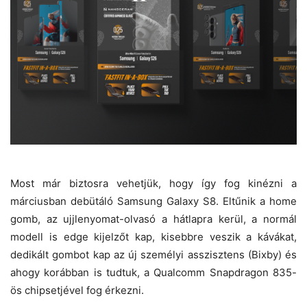
Most már biztosra vehetjük, hogy így fog kinézni a
márciusban debütáló Samsung Galaxy S8. Eltűnik a home
gomb, az ujjlenyomat-olvasó a hátlapra kerül, a normál
modell is edge kijelzőt kap, kisebbre veszik a kávákat,
dedikált gombot kap az új személyi asszisztens (Bixby) és
ahogy korábban is tudtuk, a Qualcomm Snapdragon 835-
ös chipsetjével fog érkezni.