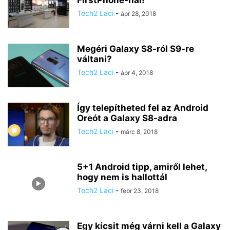
FirstPhone-nál!
Tech2 Laci
-
ápr 28, 2018
Megéri Galaxy S8-ról S9-re
váltani?
Tech2 Laci
-
ápr 4, 2018
Így telepítheted fel az Android
Oreót a Galaxy S8-adra
Tech2 Laci
-
márc 8, 2018
5+1 Android tipp, amiről lehet,
hogy nem is hallottál
Tech2 Laci
-
febr 23, 2018
Egy kicsit még várni kell a Galaxy