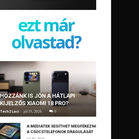
ezt már
olvastad?
HOZZÁNK IS JÖN A HÁTLAPI
KIJELZŐS XIAOMI 18 PRO?
Tech2 Laci
-
júl 31, 2026
0
A MEDIATEK SEGÍTHET MEGFÉKEZNI
A CSÚCSTELEFONOK DRÁGULÁSÁT
júl 30, 2026