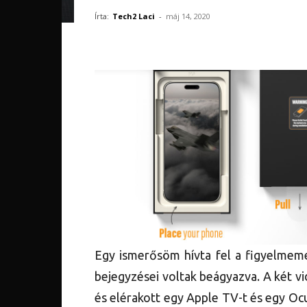
Írta:
Tech2 Laci
-
máj 14, 2020
Egy ismerősöm hívta fel a figyelme
bejegyzései voltak beágyazva. A két 
és elérakott egy Apple TV-t és egy Oc