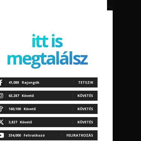
itt is
megtalálsz
41,088
Rajongók
TETSZIK
63,287
Követő
KÖVETÉS
160,100
Követő
KÖVETÉS
3,827
Követő
KÖVETÉS
334,000
Feliratkozó
FELIRATKOZÁS