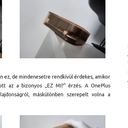
n ez, de mindenesetre rendkívül érdekes, amikor
ott az a bizonyos „EZ MI?” érzés. A OnePlus
lajdonságról, máskülönben szerepelt volna a