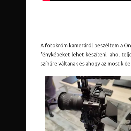
A fotokróm kameráról beszéltem a OneP
fényképeket lehet készíteni, ahol tel
színűre váltanak és ahogy az most kide