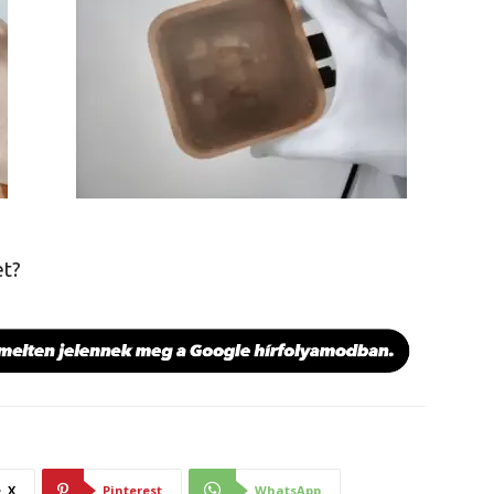
et?
X
Pinterest
WhatsApp