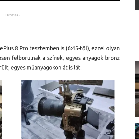
- Hirdetés -
lus 8 Pro tesztemben is (6:45-től), ezzel olyan
jesen felborulnak a színek, egyes anyagok bronz
rült, egyes műanyagokon át is lát.