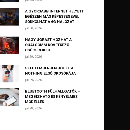
A GYORSABB INTERNET HELYETT
EGÉSZEN MÁS KÉPESSÉGÉVEL
SOKKOLHAT A 6G HÁLÓZAT
júl 30, 2026
NAGY UGRÁST HOZHAT A
QUALCOMM KÖVETKEZŐ
CSÚCSCHIPJE
júl 29, 2026
SZEPTEMBERBEN JÖHET A
NOTHING ELSŐ OKOSÓRÁJA
júl 29, 2026
BLUETOOTH FÜLHALLGATÓK –
MEGBÍZHATÓ ÉS KÉNYELMES
MODELLEK
júl 28, 2026