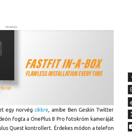
Hirdetés
met egy norvég
cikkre
, amibe Ben Geskin Twitter
videón fogta a OnePlus 8 Pro fotokróm kameráját
ulus Quest kontrollert. Érdekes módon a telefon