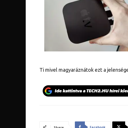
Ti mivel magyaráznátok ezt a jelenség
Facebook
Share