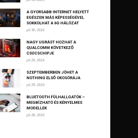
A GYORSABB INTERNET HELYETT
EGÉSZEN MÁS KÉPESSÉGÉVEL
SOKKOLHAT A 6G HÁLÓZAT
júl 30, 2026
NAGY UGRÁST HOZHAT A
QUALCOMM KÖVETKEZŐ
CSÚCSCHIPJE
júl 29, 2026
SZEPTEMBERBEN JÖHET A
NOTHING ELSŐ OKOSÓRÁJA
júl 29, 2026
BLUETOOTH FÜLHALLGATÓK –
MEGBÍZHATÓ ÉS KÉNYELMES
MODELLEK
júl 28, 2026