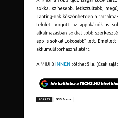
A MIUI 8 főbb újdonságai közé tartoz
sokkal színesebb, letisztultabb, megú
Lanting-nak köszönhetően a tartalmak
felület mögött az applikációk is so
alkalmazásban sokkal több szerkeszté
app is sokkal „okosabb” lett. Emellett
akkumulátorhasználatért.
A MIUI 8
INNEN
tölthető le. (Csak sajá
FORRÁS
GSMArena