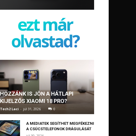
ezt már
olvastad?
HOZZÁNK IS JÖN A HÁTLAPI
KIJELZŐS XIAOMI 18 PRO?
Tech2 Laci
-
júl 31, 2026
0
A MEDIATEK SEGÍTHET MEGFÉKEZNI
A CSÚCSTELEFONOK DRÁGULÁSÁT
júl 30, 2026