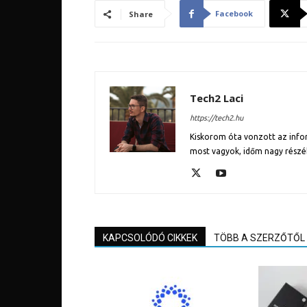
Facebook
Share
Tech2 Laci
https://tech2.hu
Kiskorom óta vonzott az inform
most vagyok, időm nagy részé
KAPCSOLÓDÓ CIKKEK
TÖBB A SZERZŐTŐL