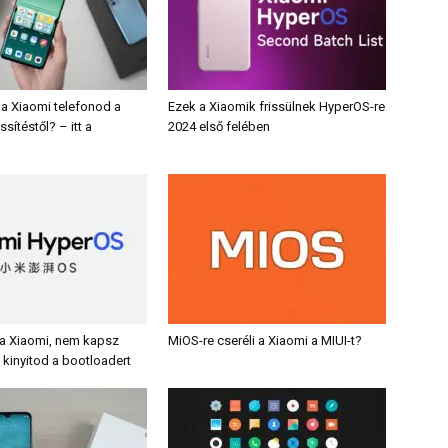
a Xiaomi telefonod a
Ezek a Xiaomik frissülnek HyperOS-re
ssítéstől? – itt a
2024 első felében
a Xiaomi, nem kapsz
MiOS-re cseréli a Xiaomi a MIUI-t?
a kinyitod a bootloadert