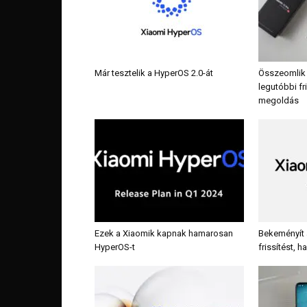
Már tesztelik a HyperOS 2.0-át
Összeomlik 
legutóbbi fri
megoldás
Ezek a Xiaomik kapnak hamarosan
Bekeményít 
HyperOS-t
frissítést, h