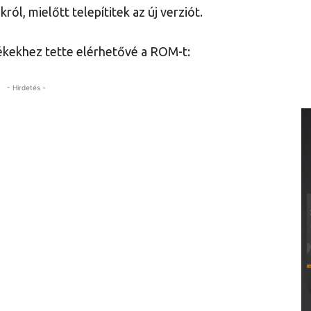
ról, mielőtt telepítitek az új verziót.
lékekhez tette elérhetővé a ROM-t:
- Hirdetés -