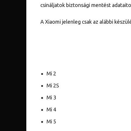
csináljatok biztonsági mentést adataitok
A Xiaomi jelenleg csak az alábbi készü
Mi 2
Mi 2S
Mi 3
Mi 4
Mi 5