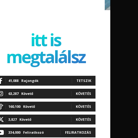
itt is
megtalálsz
41,088
Rajongók
TETSZIK
63,287
Követő
KÖVETÉS
160,100
Követő
KÖVETÉS
3,827
Követő
KÖVETÉS
334,000
Feliratkozó
FELIRATKOZÁS