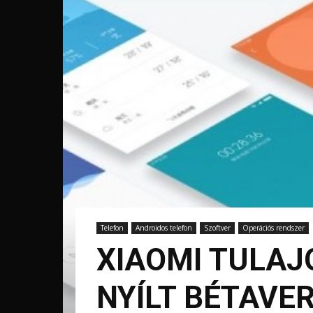
Telefon
Androidos telefon
Szoftver
Operációs rendszer
XIAOMI TULAJO
NYÍLT BÉTAVE