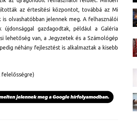
ik az újragondolt felhasználói felület. Minden
jították az értesítési központot, továbbá az Mi
 is olvashatóbban jelennek meg. A felhasználói
k újdonsággal gazdagodtak, például a Galéria
si lehetőség van, a Jegyzetek és a Számológép
 pedig néhány fejlesztést is alkalmaztak a kisebb
t felelősségre)