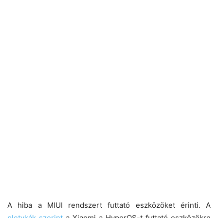
A hiba a MIUI rendszert futtató eszközöket érinti. A
pletykák szerint
a Xiaomi a HyperOS-t futtató eszközökre