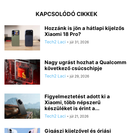
KAPCSOLÓDÓ CIKKEK
Hozzánk is jön a hátlapi kijelzős
Xiaomi 18 Pro?
Tech2 Laci
-
júl 31, 2026
Nagy ugrást hozhat a Qualcomm
következő csúcschipje
Tech2 Laci
-
júl 29, 2026
Figyelmeztetést adott ki a
Xiaomi, több népszerű
készüléket is érint a...
Tech2 Laci
-
júl 21, 2026
Gigászi kijelzővel és óriási