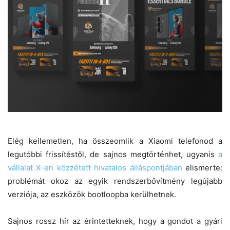
Elég kellemetlen, ha összeomlik a Xiaomi telefonod a
legutóbbi frissítéstől, de sajnos megtörténhet, ugyanis
a
vállalat X-en közzétett hivatalos álláspontjában
elismerte:
problémát okoz az egyik rendszerbővítmény legújabb
verziója, az eszközök bootloopba kerülhetnek.
Sajnos rossz hír az érintetteknek, hogy a gondot a gyári