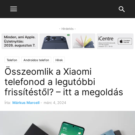
- Hirdetés -
Telefon
Androidos telefon
Hírek
Összeomlik a Xiaomi
telefonod a legutóbbi
frissítéstől? – itt a megoldás
Írta:
Márkus Marcell
-
márc 4, 2024