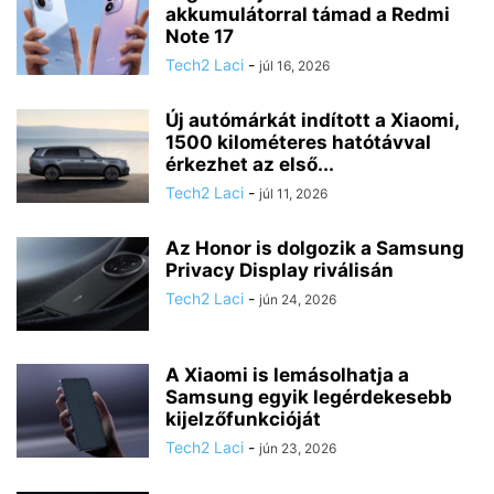
akkumulátorral támad a Redmi
Note 17
Tech2 Laci
-
júl 16, 2026
Új autómárkát indított a Xiaomi,
1500 kilométeres hatótávval
érkezhet az első...
Tech2 Laci
-
júl 11, 2026
Az Honor is dolgozik a Samsung
Privacy Display riválisán
Tech2 Laci
-
jún 24, 2026
A Xiaomi is lemásolhatja a
Samsung egyik legérdekesebb
kijelzőfunkcióját
Tech2 Laci
-
jún 23, 2026