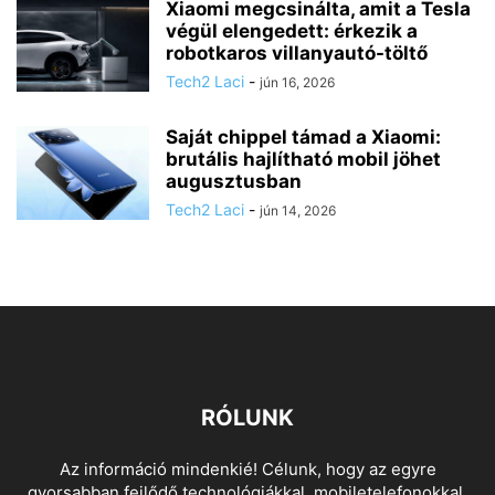
Xiaomi megcsinálta, amit a Tesla
végül elengedett: érkezik a
robotkaros villanyautó-töltő
Tech2 Laci
-
jún 16, 2026
Saját chippel támad a Xiaomi:
brutális hajlítható mobil jöhet
augusztusban
Tech2 Laci
-
jún 14, 2026
RÓLUNK
Az információ mindenkié! Célunk, hogy az egyre
gyorsabban fejlődő technológiákkal, mobiletelefonokkal,