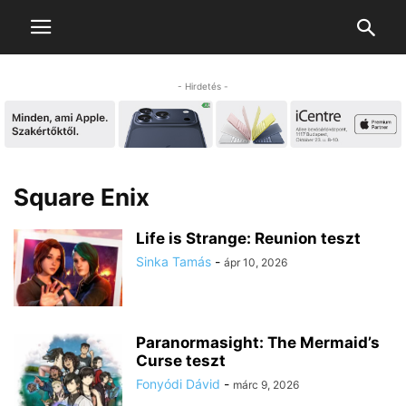
- Hirdetés -
Square Enix
Life is Strange: Reunion teszt
Sinka Tamás
-
ápr 10, 2026
Paranormasight: The Mermaid’s
Curse teszt
Fonyódi Dávid
-
márc 9, 2026