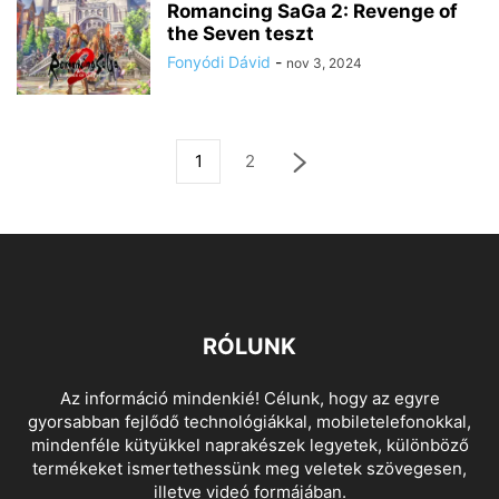
Romancing SaGa 2: Revenge of
the Seven teszt
Fonyódi Dávid
-
nov 3, 2024
1
2
RÓLUNK
Az információ mindenkié! Célunk, hogy az egyre
gyorsabban fejlődő technológiákkal, mobiletelefonokkal,
mindenféle kütyükkel naprakészek legyetek, különböző
termékeket ismertethessünk meg veletek szövegesen,
illetve videó formájában.