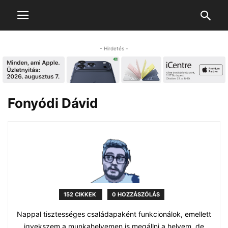
- Hirdetés -
Fonyódi Dávid
152 CIKKEK
0 HOZZÁSZÓLÁS
Nappal tisztességes családapaként funkcionálok, emellett
igyekszem a munkahelyemen is megállni a helyem, de