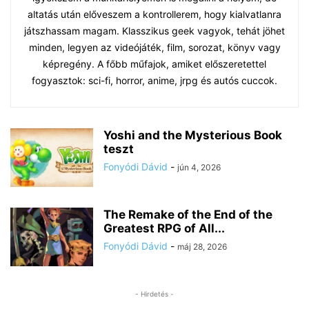
altatás után előveszem a kontrollerem, hogy kialvatlanra
játszhassam magam. Klasszikus geek vagyok, tehát jöhet
minden, legyen az videójáték, film, sorozat, könyv vagy
képregény. A főbb műfajok, amiket előszeretettel
fogyasztok: sci-fi, horror, anime, jrpg és autós cuccok.
Yoshi and the Mysterious Book
teszt
Fonyódi Dávid
-
jún 4, 2026
The Remake of the End of the
Greatest RPG of All...
Fonyódi Dávid
-
máj 28, 2026
- Hirdetés -