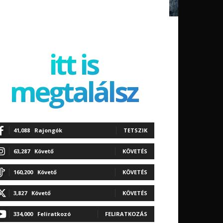
itt is
megtalálsz
41,088
Rajongók
TETSZIK
63,287
Követő
KÖVETÉS
160,200
Követő
KÖVETÉS
3,827
Követő
KÖVETÉS
334,000
Feliratkozó
FELIRATKOZÁS