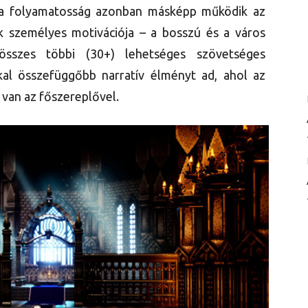
z a folyamatosság azonban másképp működik az
k személyes motivációja – a bosszú és a város
összes többi (30+) lehetséges szövetséges
kal összefüggőbb narratív élményt ad, ahol az
van az főszereplővel.​