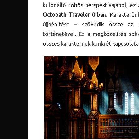
különálló főhős perspektívájából, e
Octopath Traveler 0
-ban. Karakterün
újjáépítése – szövődik össze az 
történetével. Ez a megközelítés sok
összes karakternek konkrét kapcsolata 