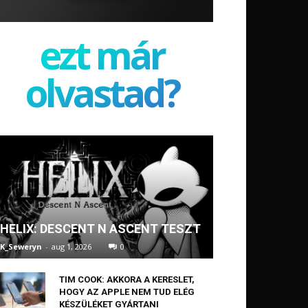
ezt már
olvastad?
HELIX: DESCENT N ASCENT TESZT
K_Seweryn
-
aug 1, 2026
0
TIM COOK: AKKORA A KERESLET,
HOGY AZ APPLE NEM TUD ELÉG
KÉSZÜLÉKET GYÁRTANI