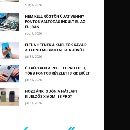
aug 1, 2026
NEM KELL RÖGTÖN ÚJAT VENNI?
FONTOS VÁLTOZÁS INDULT EL AZ
EU-BAN
aug 1, 2026
ELTŰNHETNEK A KIJELZŐK KÁVÁI?
A TECNO MEGMUTATTA A JÖVŐT
júl 31, 2026
ÚJ KÉPEKEN A PIXEL 11 PRO FOLD,
TÖBB FONTOS RÉSZLET IS KIDERÜLT
júl 31, 2026
HOZZÁNK IS JÖN A HÁTLAPI
KIJELZŐS XIAOMI 18 PRO?
júl 31, 2026