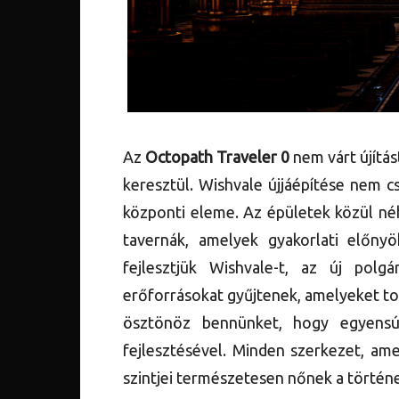
Az
Octopath Traveler 0
nem várt újítás
keresztül. Wishvale újjáépítése nem c
központi eleme. Az épületek közül néh
tavernák, amelyek gyakorlati előny
fejlesztjük Wishvale-t, az új polgá
erőforrásokat gyűjtenek, amelyeket to
ösztönöz bennünket, hogy egyensú
fejlesztésével. Minden szerkezet, ame
szintjei természetesen nőnek a történe