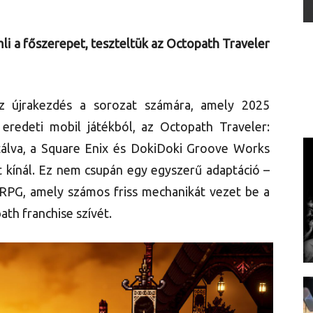
li a főszerepet, teszteltük az Octopath Traveler
 újrakezdés a sorozat számára, amely 2025
eredeti mobil játékból, az Octopath Traveler:
álva, a Square Enix és DokiDoki Groove Works
t kínál. Ez nem csupán egy egyszerű adaptáció –
 JRPG, amely számos friss mechanikát vezet be a
h franchise szívét.​