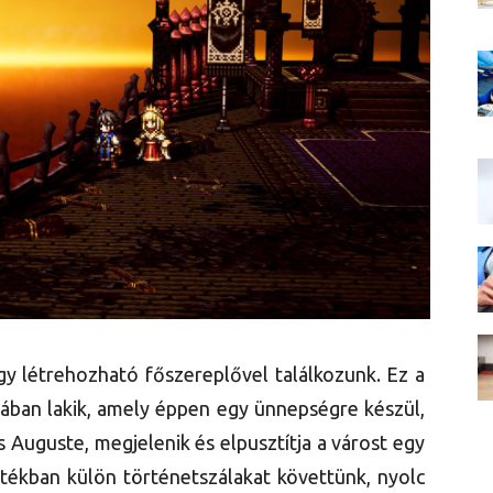
gy létrehozható főszereplővel találkozunk. Ez a
ában lakik, amely éppen egy ünnepségre készül,
 Auguste, megjelenik és elpusztítja a várost egy
játékban külön történetszálakat követtünk, nyolc