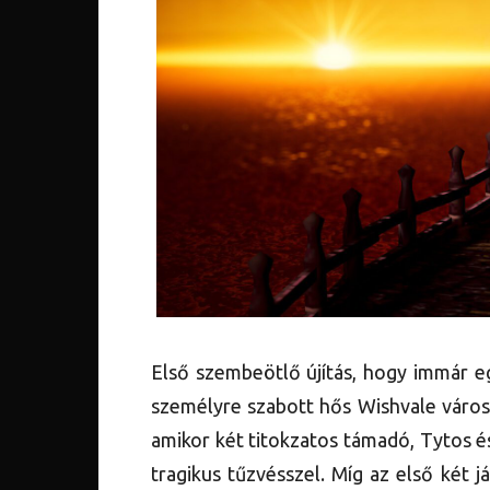
Első szembeötlő újítás, hogy immár e
személyre szabott hős Wishvale város
amikor két titokzatos támadó, Tytos és
tragikus tűzvésszel. Míg az első két 