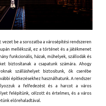
t vezet be a sorozatba a városépítési rendszeren
supán mellékszál, ez a történet és a játékmenet
ány funkcionális, házak, műhelyek, szállodák és
öket biztosítanak a csapatunk számára. Ahogy
roknak szálláshelyet biztosítunk, ők cserébe
vábbi építkezésekhez használhatunk.​ A rendszer
lyozzuk a felfedezést és a harcot a város
lyet felépítünk, célzott és értelmes, és a város
tünk előrehaladtával.​