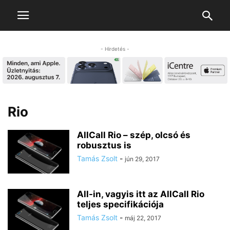
- Hirdetés -
Rio
AllCall Rio – szép, olcsó és
robusztus is
Tamás Zsolt
-
jún 29, 2017
All-in, vagyis itt az AllCall Rio
teljes specifikációja
Tamás Zsolt
-
máj 22, 2017