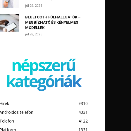
júl 29, 2026
BLUETOOTH FÜLHALLGATÓK –
MEGBÍZHATÓ ÉS KÉNYELMES
MODELLEK
júl 28, 2026
népszerű
kategóriák
Hírek
9310
Androidos telefon
4331
Telefon
4122
Platform
1331