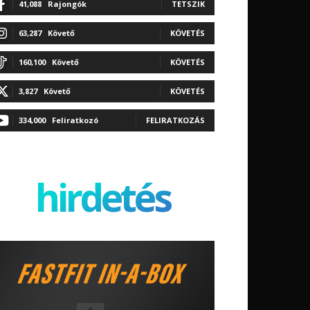
41,088
Rajongók
TETSZIK
63,287
Követő
KÖVETÉS
160,100
Követő
KÖVETÉS
3,827
Követő
KÖVETÉS
334,000
Feliratkozó
FELIRATKOZÁS
hirdetés