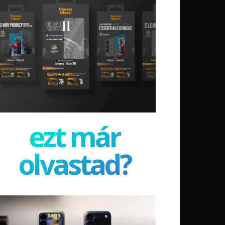
ezt már
olvastad?