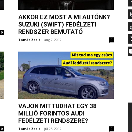
AKKOR EZ MOST A MI AUTÓNK?
SUZUKI (SWIFT) FEDÉLZETI
RENDSZER BEMUTATÓ
0
Tamás Zsolt
-
aug 7, 2017
0
VAJON MIT TUDHAT EGY 38
MILLIÓ FORINTOS AUDI
FEDÉLZETI RENDSZERE?
Tamás Zsolt
-
júl 25, 2017
0
0