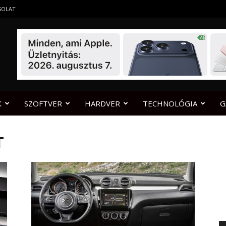
SOLAT
K
SZOFTVER
HARDVER
TECHNOLÓGIA
G
T