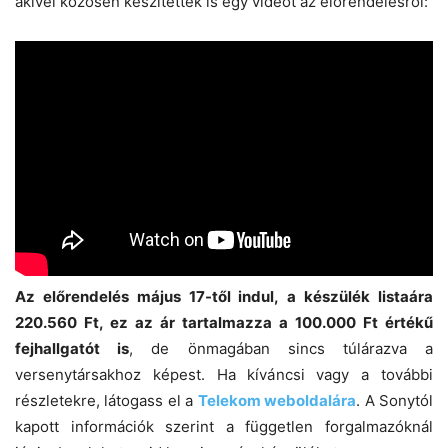
akivel közösen készítettek is egy videót az előrendelésről:
Az előrendelés május 17-től indul, a készülék listaára
220.560 Ft, ez az ár tartalmazza a 100.000 Ft értékű
fejhallgatót is
, de önmagában sincs túlárazva a
versenytársakhoz képest. Ha kíváncsi vagy a további
részletekre, látogass el a
Telekom weboldalára
. A Sonytól
kapott információk szerint a független forgalmazóknál