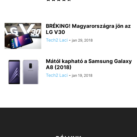
BRÉKING! Magyarországra jön az
LG V30
Tech2 Laci
-
jan 29, 2018
Mától kapható a Samsung Galaxy
A8 (2018)
Tech2 Laci
-
jan 19, 2018