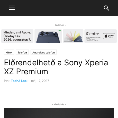
- Hirdetés -
Hírek
Telefon
Androidos telefon
Előrendelhető a Sony Xperia
XZ Premium
Írta:
Tech2 Laci
-
máj 17, 2017
- Hirdetés -