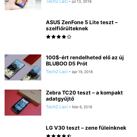
Tech2 Laci
-
júl 13, 2018
ASUS ZenFone 5 Lite teszt –
szelfiőrülteknek
100$-ért rendelheted elő az új
BLUBOO D5 Prót
Tech2 Laci
-
ápr 19, 2018
Zebra TC20 teszt – a kompakt
adatgyűjtő
Tech2 Laci
-
febr 6, 2018
LG V30 teszt – zene füleinknek