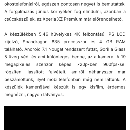
okostelefonjairól, egészen pontosan négyet is bemutattak.
A forgalmazás június környékén fog elindulni, azonban a
csúcskészülék, az Xperia XZ Premium már előrendelhető.
A készülékben 5,46 hüvelykes 4K felbontású IPS LCD
kijelző, Snapdragon 835 processzor és 4 GB RAM
található. Android 7.1 Nougat rendszert futtat, Gorilla Glass
5 üveg védi és ami különleges benne, az a kamera. A 19
megapixeles szenzor képes 720p-ben 960fps-sel
rögzíteni lassított felvételt, amiről néhányszor már
beszámoltunk, ilyet mobiltelefonban még nem láttunk. A
készülék kamerájával készült is egy kisfilm, érdemes
megnézni, nagyon látványos: