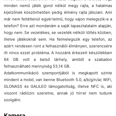
minden nemű játék gond nélkül megy rajta, a hatalmas
kijelzőnek köszönhetően pedig élmény rajta játszani. Ami
már nem feltétlenül egyértelmű, hogy vajon melegszik-e a
telefon? Erre azt mondanám a saját tapasztalataim alapján,
hogy nem. Se vezetékes, se vezeték nélküli töltés közben,
illetve játékoknál sem. Ha felmelegszik egy telefon, az
azért rendesen ront a felhasználói élményen, szerencsére
itt nincs ezzel probléma. A hozzánk érkezett készülékben
64 GB volt a belső tárhely, amiből a szabadon
felhasználható mennyiség 53,14 GB.
Adatkommunikáció szempontjából is megkapott szinte
mindent a mobil, van benne Bluetooth 5.0, a/b/g/n/ac WiFi,
GLONASS és GALILEO támogatottság, illetve NFC is, aki
viszont rádiózni szeretne, annak jó hírrel nem tudunk
szolgálni.
Kamera