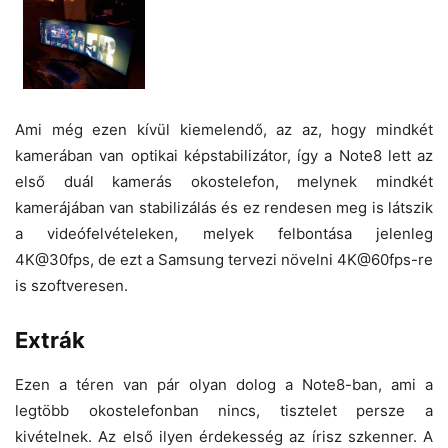
Ami még ezen kívül kiemelendő, az az, hogy mindkét
kamerában van optikai képstabilizátor, így a Note8 lett az
első duál kamerás okostelefon, melynek mindkét
kamerájában van stabilizálás és ez rendesen meg is látszik
a videófelvételeken, melyek felbontása jelenleg
4K@30fps, de ezt a Samsung tervezi növelni 4K@60fps-re
is szoftveresen.
Extrák
Ezen a téren van pár olyan dolog a Note8-ban, ami a
legtöbb okostelefonban nincs, tisztelet persze a
kivételnek. Az első ilyen érdekesség az írisz szkenner. A