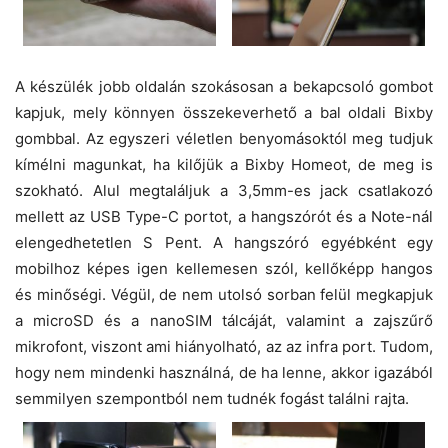
A készülék jobb oldalán szokásosan a bekapcsoló gombot
kapjuk, mely könnyen összekeverhető a bal oldali Bixby
gombbal. Az egyszeri véletlen benyomásoktól meg tudjuk
kímélni magunkat, ha kilőjük a Bixby Homeot, de meg is
szokható. Alul megtaláljuk a 3,5mm-es jack csatlakozó
mellett az USB Type-C portot, a hangszórót és a Note-nál
elengedhetetlen S Pent. A hangszóró egyébként egy
mobilhoz képes igen kellemesen szól, kellőképp hangos
és minőségi. Végül, de nem utolsó sorban felül megkapjuk
a microSD és a nanoSIM tálcáját, valamint a zajszűrő
mikrofont, viszont ami hiányolható, az az infra port. Tudom,
hogy nem mindenki használná, de ha lenne, akkor igazából
semmilyen szempontból nem tudnék fogást találni rajta.