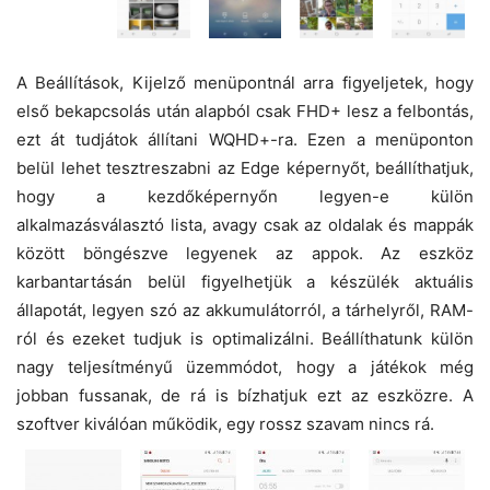
A Beállítások, Kijelző menüpontnál arra figyeljetek, hogy
első bekapcsolás után alapból csak FHD+ lesz a felbontás,
ezt át tudjátok állítani WQHD+-ra. Ezen a menüponton
belül lehet tesztreszabni az Edge képernyőt, beállíthatjuk,
hogy a kezdőképernyőn legyen-e külön
alkalmazásválasztó lista, avagy csak az oldalak és mappák
között böngészve legyenek az appok. Az eszköz
karbantartásán belül figyelhetjük a készülék aktuális
állapotát, legyen szó az akkumulátorról, a tárhelyről, RAM-
ról és ezeket tudjuk is optimalizálni. Beállíthatunk külön
nagy teljesítményű üzemmódot, hogy a játékok még
jobban fussanak, de rá is bízhatjuk ezt az eszközre. A
szoftver kiválóan működik, egy rossz szavam nincs rá.