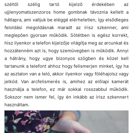
széltől szélig tartó kijelző érdekében az
ujjlenyomatszenzoros home gombnak távoznia kellett a
hátlapra, ami valljuk be eléggé elérhetetlen, így elsődleges
feloldási megoldásnak maradt az írisz szkenner, ami
meglepően gyorsan működik. Sötétben is egész korrekt,
hisz ilyenkor a telefon kijelzője világítja meg az arcunkat és
hozzátenném azt is, hogy szemüvegben is működik. Annyi
a hátrány, hogy ugye bizonyos szögben és közel kell
tartanunk a telefont ahhoz hogy felismerjen minket, így ha
az asztalon van a teló, akkor ilyenkor vagy föléhajolsz vagy
jelkód. Van arcfelismerés is, amihez az előlapi kamerát
használja a telefon, ez már sokkal rosszabbul működik.
Sokszor nem ismer fel, így én inkább az írisz szkennert
használtam.