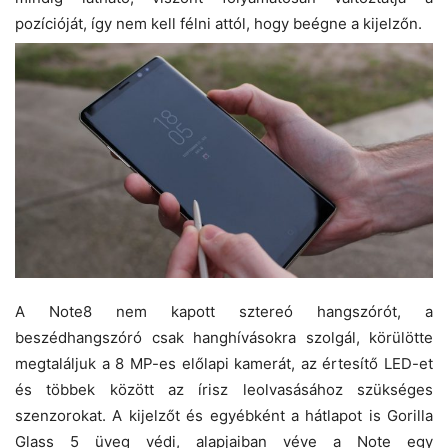
pozícióját, így nem kell félni attól, hogy beégne a kijelzőn.
A Note8 nem kapott sztereó hangszórót, a
beszédhangszóró csak hanghívásokra szolgál, körülötte
megtaláljuk a 8 MP-es előlapi kamerát, az értesítő LED-et
és többek között az írisz leolvasásához szükséges
szenzorokat. A kijelzőt és egyébként a hátlapot is Gorilla
Glass 5 üveg védi, alapjaiban véve a Note egy