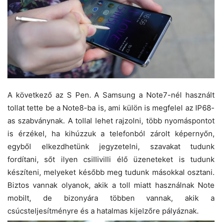
A következő az S Pen. A Samsung a Note7-nél használt
tollat tette be a Note8-ba is, ami külön is megfelel az IP68-
as szabványnak. A tollal lehet rajzolni, több nyomáspontot
is érzékel, ha kihúzzuk a telefonból zárolt képernyőn,
egyből elkezdhetünk jegyzetelni, szavakat tudunk
fordítani, sőt ilyen csillivilli élő üzeneteket is tudunk
készíteni, melyeket később meg tudunk másokkal osztani.
Biztos vannak olyanok, akik a toll miatt használnak Note
mobilt, de bizonyára többen vannak, akik a
csúcsteljesítményre és a hatalmas kijelzőre pályáznak.