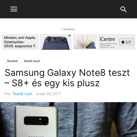
- Hirdetés -
Tesztek
Mobil teszt
Samsung Galaxy Note8 teszt
– S8+ és egy kis plusz
Írta:
Tech2 Laci
-
szept 29, 2017