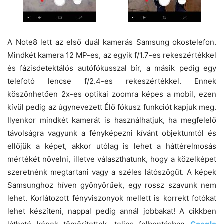
A Note8 lett az első duál kamerás Samsung okostelefon.
Mindkét kamera 12 MP-es, az egyik f/1.7-es rekeszértékkel
és fázisdetektálós autófókusszal bír, a másik pedig egy
telefotó lencse f/2.4-es rekeszértékkel. Ennek
köszönhetően 2x-es optikai zoomra képes a mobil, ezen
kívül pedig az úgynevezett Élő fókusz funkciót kapjuk meg.
Ilyenkor mindkét kamerát is használhatjuk, ha megfelelő
távolságra vagyunk a fényképezni kívánt objektumtól és
ellőjük a képet, akkor utólag is lehet a háttérelmosás
mértékét növelni, illetve választhatunk, hogy a közelképet
szeretnénk megtartani vagy a széles látószögűt. A képek
Samsunghoz híven gyönyörűek, egy rossz szavunk nem
lehet. Korlátozott fényviszonyok mellett is korrekt fotókat
lehet készíteni, nappal pedig annál jobbakat! A cikkben