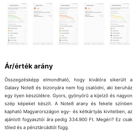
Ár/érték arány
Összegzésképp elmondható, hogy kiválóra sikerült a
Galaxy Note8 és bizonyára nem fog csalódni, aki beruház
egy ilyen készülékre. Gyors, gyönyörű a kijelző és nagyon
szép képeket készít. A Note8 arany és fekete színben
kapható Magyarországon egy- és kétkártyás kivitelben, az
ajánlott fogyasztói ára pedig 334.900 Ft. Megéri? Ez csak
tőled és a pénztárcádtól függ.