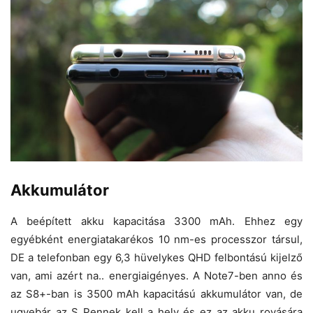
Akkumulátor
A beépített akku kapacitása 3300 mAh. Ehhez egy
egyébként energiatakarékos 10 nm-es processzor társul,
DE a telefonban egy 6,3 hüvelykes QHD felbontású kijelző
van, ami azért na.. energiaigényes. A Note7-ben anno és
az S8+-ban is 3500 mAh kapacitású akkumulátor van, de
ugyebár az S Pennek kell a hely és ez az akku rovására