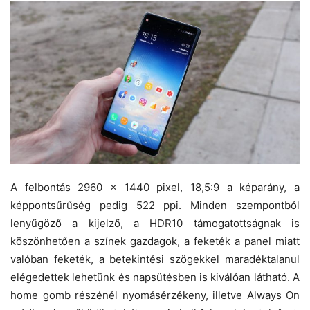
A felbontás 2960 x 1440 pixel, 18,5:9 a képarány, a
képpontsűrűség pedig 522 ppi. Minden szempontból
lenyűgöző a kijelző, a HDR10 támogatottságnak is
köszönhetően a színek gazdagok, a feketék a panel miatt
valóban feketék, a betekintési szögekkel maradéktalanul
elégedettek lehetünk és napsütésben is kiválóan látható. A
home gomb részénél nyomásérzékeny, illetve Always On