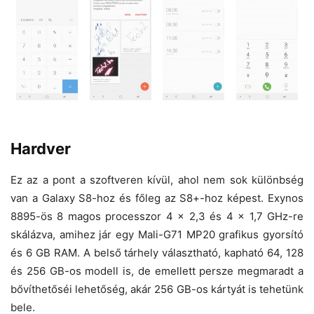
Hardver
Ez az a pont a szoftveren kívül, ahol nem sok különbség
van a Galaxy S8-hoz és főleg az S8+-hoz képest. Exynos
8895-ös 8 magos processzor 4 x 2,3 és 4 x 1,7 GHz-re
skálázva, amihez jár egy Mali-G71 MP20 grafikus gyorsító
és 6 GB RAM. A belső tárhely választható, kapható 64, 128
és 256 GB-os modell is, de emellett persze megmaradt a
bővíthetőséi lehetőség, akár 256 GB-os kártyát is tehetünk
bele.