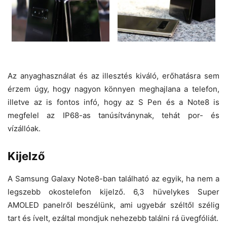
Az anyaghasználat és az illesztés kiváló, erőhatásra sem
érzem úgy, hogy nagyon könnyen meghajlana a telefon,
illetve az is fontos infó, hogy az S Pen és a Note8 is
megfelel az IP68-as tanúsítványnak, tehát por- és
vízállóak.
Kijelző
A Samsung Galaxy Note8-ban található az egyik, ha nem a
legszebb okostelefon kijelző. 6,3 hüvelykes Super
AMOLED panelről beszélünk, ami ugyebár széltől szélig
tart és ívelt, ezáltal mondjuk nehezebb találni rá üvegfóliát.