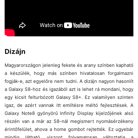
Dizájn
Magyarországon jelenleg fekete és arany színben kapható
a készülék, hogy más színben hivatalosan forgalmazni
fogják-e, azt egyelőre nem tudni. A dizájn nagyon hasonlít
a Galaxy S8-hoz és igazából azt is lehet rá mondani, hogy
egy kicsit felturbózott Galaxy S8+. Ez valamilyen szinten
igaz, de azért vannak itt említésre méltó fejlesztések. A
Galaxy Note8 gyönyörű Infinity Display kijelzőjének alsó
részén van a már az S8-nál megismert nyomásérzékeny
érintőfelület, ahova a home gombot rejtették. Ez ugyebár
mindig látható, viszont folyamatosan változtatja a