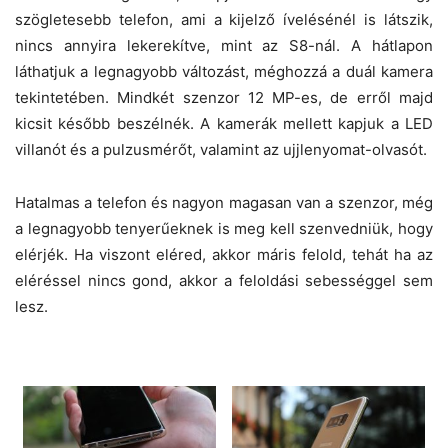
szögletesebb telefon, ami a kijelző ívelésénél is látszik,
nincs annyira lekerekítve, mint az S8-nál. A hátlapon
láthatjuk a legnagyobb változást, méghozzá a duál kamera
tekintetében. Mindkét szenzor 12 MP-es, de erről majd
kicsit később beszélnék. A kamerák mellett kapjuk a LED
villanót és a pulzusmérőt, valamint az ujjlenyomat-olvasót.
Hatalmas a telefon és nagyon magasan van a szenzor, még
a legnagyobb tenyerűeknek is meg kell szenvedniük, hogy
elérjék. Ha viszont eléred, akkor máris felold, tehát ha az
eléréssel nincs gond, akkor a feloldási sebességgel sem
lesz.