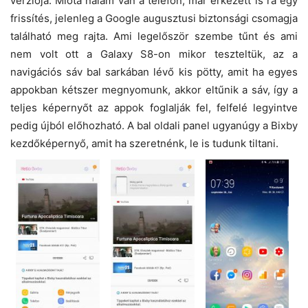
verziója. Mióta nálam van a telefon, már érkezett is rá egy
frissítés, jelenleg a Google augusztusi biztonsági csomagja
található meg rajta. Ami legelőször szembe tűnt és ami
nem volt ott a Galaxy S8-on mikor teszteltük, az a
navigációs sáv bal sarkában lévő kis pötty, amit ha egyes
appokban kétszer megnyomunk, akkor eltűnik a sáv, így a
teljes képernyőt az appok foglalják fel, felfelé legyintve
pedig újból előhozható. A bal oldali panel ugyanúgy a Bixby
kezdőképernyő, amit ha szeretnénk, le is tudunk tiltani.