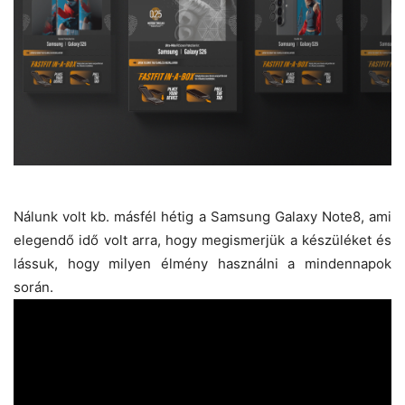
Nálunk volt kb. másfél hétig a Samsung Galaxy Note8, ami
elegendő idő volt arra, hogy megismerjük a készüléket és
lássuk, hogy milyen élmény használni a mindennapok
során.