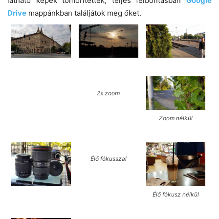
látható képek tömörítettek, teljes felbontásban
Google
Drive
mappánkban találjátok meg őket.
2x zoom
Zoom nélkül
Élő fókusszal
Élő fókusz nélkül