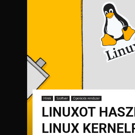
Hírek
Szoftver
Operációs rendszer
LINUXOT HASZN
LINUX KERNEL