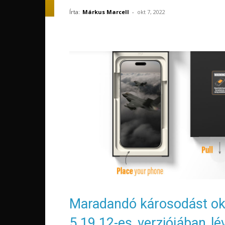
Írta:
Márkus Marcell
-
okt 7, 2022
Maradandó károsodást oko
5.19.12-es verziójában lé