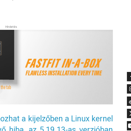
Hirdetés
zhat a kijelzőben a Linux kernel
vő hiba, az 5.19.13-as verzióban