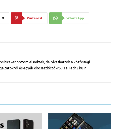
X
Pinterest
WhatsApp
os híreket hozom el nektek, de olvashattok a közösségi
gáltatókról és egyéb okoseszközökről is a Tech2.hu-n.