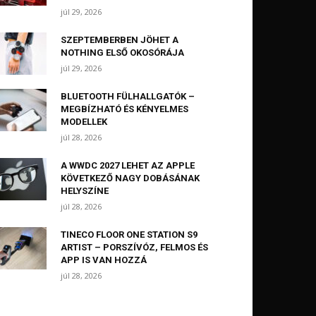
júl 29, 2026
SZEPTEMBERBEN JÖHET A
NOTHING ELSŐ OKOSÓRÁJA
júl 29, 2026
BLUETOOTH FÜLHALLGATÓK –
MEGBÍZHATÓ ÉS KÉNYELMES
MODELLEK
júl 28, 2026
A WWDC 2027 LEHET AZ APPLE
KÖVETKEZŐ NAGY DOBÁSÁNAK
HELYSZÍNE
júl 28, 2026
TINECO FLOOR ONE STATION S9
ARTIST – PORSZÍVÓZ, FELMOS ÉS
APP IS VAN HOZZÁ
júl 28, 2026