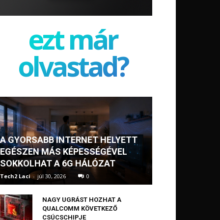
ezt már
olvastad?
A GYORSABB INTERNET HELYETT
EGÉSZEN MÁS KÉPESSÉGÉVEL
SOKKOLHAT A 6G HÁLÓZAT
Tech2 Laci
-
júl 30, 2026
0
NAGY UGRÁST HOZHAT A
QUALCOMM KÖVETKEZŐ
CSÚCSCHIPJE