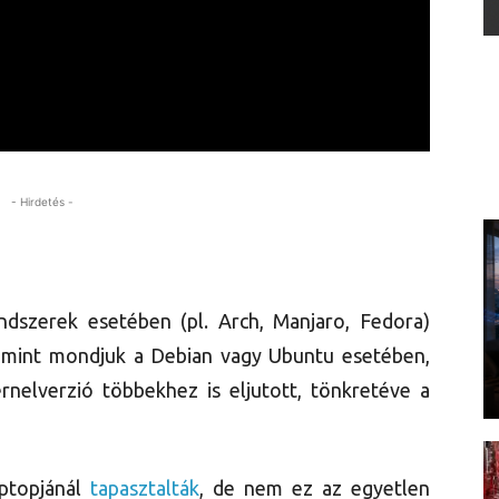
- Hirdetés -
ndszerek esetében (pl. Arch, Manjaro, Fedora)
k, mint mondjuk a Debian vagy Ubuntu esetében,
ernelverzió többekhez is eljutott, tönkretéve a
ptopjánál
tapasztalták
, de nem ez az egyetlen