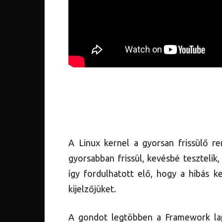
A Linux kernel a gyorsan frissülő re
gyorsabban frissül, kevésbé teszteli
így fordulhatott elő, hogy a hibás k
kijelzőjüket.
A gondot legtöbben a Framework la