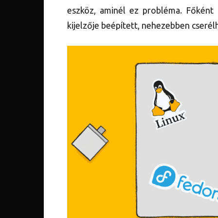
eszköz, aminél ez probléma. Főként 
kijelzője beépített, nehezebben cserél