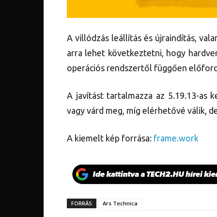
A villódzás leállítás és újraindítás, v
arra lehet következtetni, hogy hardver
operációs rendszertől függően előford
A javítást tartalmazza az 5.19.13-as ke
vagy várd meg, míg elérhetővé válik, d
A kiemelt kép forrása:
frame.work
FORRÁS
Ars Technica