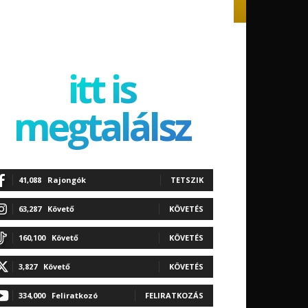
itt is
megtalálsz
41,088
Rajongók
TETSZIK
63,287
Követő
KÖVETÉS
160,100
Követő
KÖVETÉS
3,827
Követő
KÖVETÉS
334,000
Feliratkozó
FELIRATKOZÁS