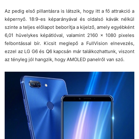
Az pedig első pillantásra is látszik, hogy itt a fő attrakció a
képernyő. 18:9-es képarányával és oldalsó kávák nélkül
szinte a teljes előlapot beborítja a kijelző, amely egyébként
6,01 hüvelykes képátlóval, valamint 2160 x 1080 pixeles
felbontással bír. Kicsit meglepő a FullVision elnevezés,
ezzel az LG G6 és Q6 kapcsán már találkozhattunk, viszont
az tényleg jól hangzik, hogy AMOLED panelről van szó.