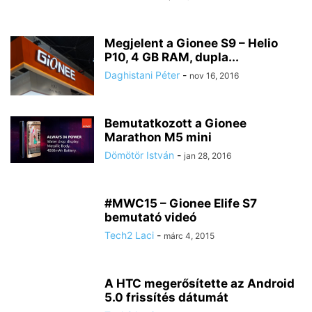
Megjelent a Gionee S9 – Helio
P10, 4 GB RAM, dupla...
Daghistani Péter
-
nov 16, 2016
Bemutatkozott a Gionee
Marathon M5 mini
Dömötör István
-
jan 28, 2016
#MWC15 – Gionee Elife S7
bemutató videó
Tech2 Laci
-
márc 4, 2015
A HTC megerősítette az Android
5.0 frissítés dátumát