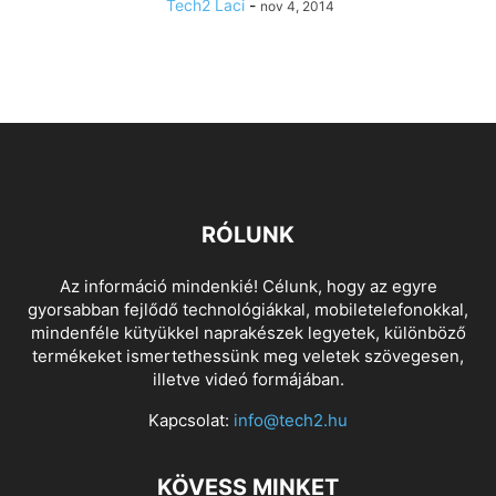
Tech2 Laci
-
nov 4, 2014
RÓLUNK
Az információ mindenkié! Célunk, hogy az egyre
gyorsabban fejlődő technológiákkal, mobiletelefonokkal,
mindenféle kütyükkel naprakészek legyetek, különböző
termékeket ismertethessünk meg veletek szövegesen,
illetve videó formájában.
Kapcsolat:
info@tech2.hu
KÖVESS MINKET