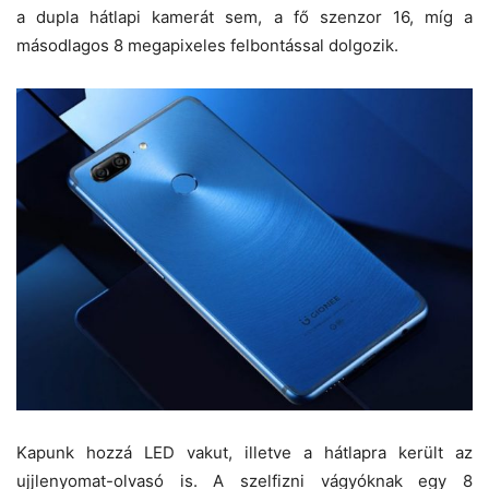
a dupla hátlapi kamerát sem, a fő szenzor 16, míg a
másodlagos 8 megapixeles felbontással dolgozik.
Kapunk hozzá LED vakut, illetve a hátlapra került az
ujjlenyomat-olvasó is. A szelfizni vágyóknak egy 8