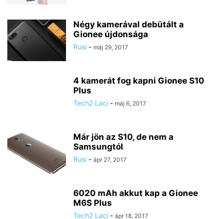
Négy kamerával debütált a
Gionee újdonsága
Rusi
-
máj 29, 2017
4 kamerát fog kapni Gionee S10
Plus
Tech2 Laci
-
máj 6, 2017
Már jön az S10, de nem a
Samsungtól
Rusi
-
ápr 27, 2017
6020 mAh akkut kap a Gionee
M6S Plus
Tech2 Laci
-
ápr 18, 2017