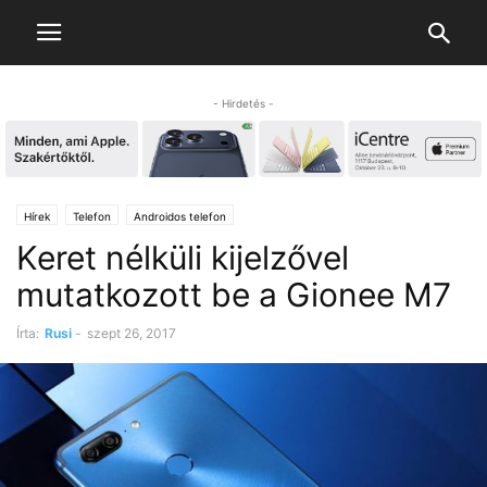
- Hirdetés -
Hírek
Telefon
Androidos telefon
Keret nélküli kijelzővel
mutatkozott be a Gionee M7
Írta:
Rusi
-
szept 26, 2017