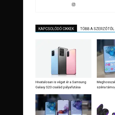
KAPCSOLÓDÓ CIKKEK
TÖBB A SZERZŐTŐL
Hivatalosan is véget ér a Samsung
Meghosszabb
Galaxy S20 család pályafutása
széria támo