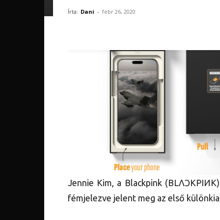
Írta:
Dani
-
febr 26, 2020
Jennie Kim, a Blackpink (BLΛƆKPIИK) 
fémjelezve jelent meg az első különki