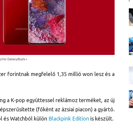
színű GalaxyBuds+
er forintnak megfelelő 1,35 millió won lesz és a
ng a K-pop együttessel reklámoz terméket, az új
épszerűsítette (főként az ázsiai piacon) a gyártó.
ól és Watchból külön
Blackpink Edition
is készült.