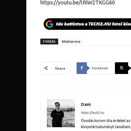
https://youtu.be/tRiW2TKGG60
FORRÁS
Mobilarena
Facebook
Share
Dani
https://tech2.hu
Óvodás korom óta érdekel az 
könyvtártudományt tanultam, l