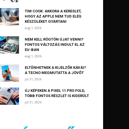
TIM COOK: AKKORA A KERESLET,
HOGY AZ APPLE NEM TUD ELÉG
KÉSZÜLÉKET GYÁRTANI
aug 1, 2026
NEM KELL RÖGTÖN ÚJAT VENNI?
FONTOS VÁLTOZÁS INDULT EL AZ
EU-BAN
aug 1, 2026
ELTŰNHETNEK A KIJELZŐK KÁVÁI?
A TECNO MEGMUTATTA A JÖVŐT
júl 31, 2026
ÚJ KÉPEKEN A PIXEL 11 PRO FOLD,
TÖBB FONTOS RÉSZLET IS KIDERÜLT
júl 31, 2026