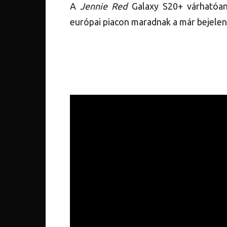
A
Jennie Red
Galaxy S20+ várhatóan 
európai piacon maradnak a már bejelent