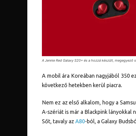
A Jennie Red Galaxy S20+ és a hozzá készült, megegyező 
A mobil ára Koreában nagyjából 350 ez
következő hetekben kerül piacra.
Nem ez az első alkalom, hogy a Samsu
A-szériát is már a Blackpink lányokkal n
Sőt, tavaly az
A80
-ból, a Galaxy Budsb