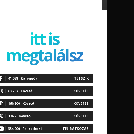
itt is
megtalálsz
41,088
Rajongók
TETSZIK
63,287
Követő
KÖVETÉS
160,200
Követő
KÖVETÉS
3,827
Követő
KÖVETÉS
334,000
Feliratkozó
FELIRATKOZÁS