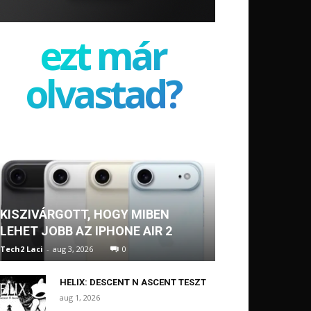
ezt már
olvastad?
KISZIVÁRGOTT, HOGY MIBEN
LEHET JOBB AZ IPHONE AIR 2
Tech2 Laci
-
aug 3, 2026
0
HELIX: DESCENT N ASCENT TESZT
aug 1, 2026