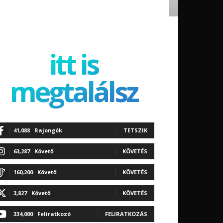
itt is
megtalálsz
41,088
Rajongók
TETSZIK
63,287
Követő
KÖVETÉS
160,200
Követő
KÖVETÉS
3,827
Követő
KÖVETÉS
334,000
Feliratkozó
FELIRATKOZÁS