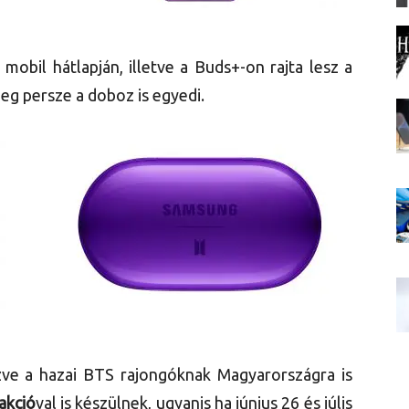
 mobil hátlapján, illetve a Buds+-on rajta lesz a
meg persze a doboz is egyedi.
ve a hazai BTS rajongóknak Magyarországra is
akció
val is készülnek, ugyanis ha június 26 és júlis