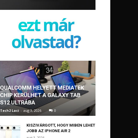
ezt már
olvastad?
QUALCOMM HELYETT MEDIATEK
CHIP KERÜLHET A GALAXY TAB
S12 ULTRÁBA
Tech2 Laci
-
aug 3, 2026
0
KISZIVÁRGOTT, HOGY MIBEN LEHET
JOBB AZ IPHONE AIR 2
aug 3, 2026