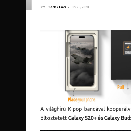
Írta:
Tech2 Laci
-
jún 26, 2020
A világhírű K-pop bandával kooperálv
öltöztetett
Galaxy S20+ és Galaxy Bud