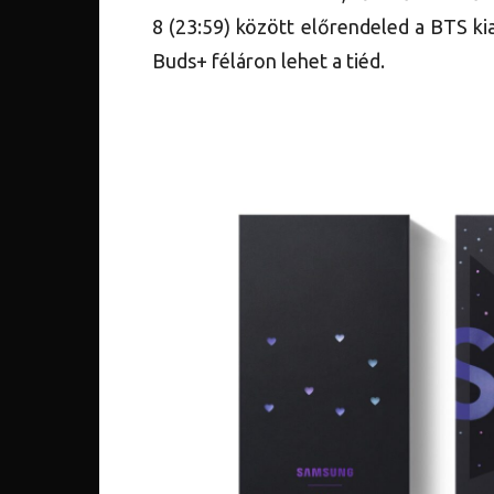
8 (23:59) között előrendeled a BTS ki
Buds+ féláron lehet a tiéd.