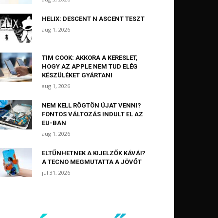
HELIX: DESCENT N ASCENT TESZT
aug 1, 2026
TIM COOK: AKKORA A KERESLET,
HOGY AZ APPLE NEM TUD ELÉG
KÉSZÜLÉKET GYÁRTANI
aug 1, 2026
NEM KELL RÖGTÖN ÚJAT VENNI?
FONTOS VÁLTOZÁS INDULT EL AZ
EU-BAN
aug 1, 2026
ELTŰNHETNEK A KIJELZŐK KÁVÁI?
A TECNO MEGMUTATTA A JÖVŐT
júl 31, 2026