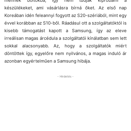
mennek boltokba, így nem tudják kipróbálni a
készülékeket, ami vásárlásra bírná őket. Az első nap
Koreában idén feleannyi fogyott az S20-szériából, mint egy
évvel korábban az S10-ből. Ráadásul ott a szolgáltatóktól is
kisebb támogatást kapott a Samsung, így az eleve
irreálisan magas árcédula a szolgáltatói kínálatban sem lett
sokkal alacsonyabb. Az, hogy a szolgáltatók miért
döntöttek így, egyelőre nem nyilvános, a magas induló ár
azonban egyértelműen a Samsung hibája.
- Hirdetés -