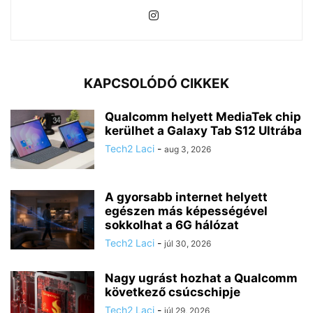
KAPCSOLÓDÓ CIKKEK
Qualcomm helyett MediaTek chip
kerülhet a Galaxy Tab S12 Ultrába
Tech2 Laci
-
aug 3, 2026
A gyorsabb internet helyett
egészen más képességével
sokkolhat a 6G hálózat
Tech2 Laci
-
júl 30, 2026
Nagy ugrást hozhat a Qualcomm
következő csúcschipje
Tech2 Laci
-
júl 29, 2026