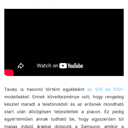
Tavaly is hasonló történt egyébként
az S10 és S10+
modellekkel. Ennek következménye volt, hogy rengeteg
készlet maradt a telefonokból és az erősnek mondható
start után döcögősen teljesítettek a piacon. Ez pedig
egyértelműen annak tudható be, hogy egyszerűen túl
magas induló árakkal dolgozik a Samsung, amikor a