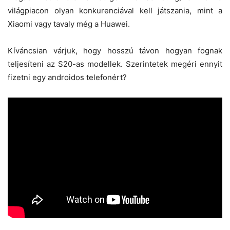
világpiacon olyan konkurenciával kell játszania, mint a
Xiaomi vagy tavaly még a Huawei.
Kíváncsian várjuk, hogy hosszú távon hogyan fognak
teljesíteni az S20-as modellek. Szerintetek megéri ennyit
fizetni egy androidos telefonért?