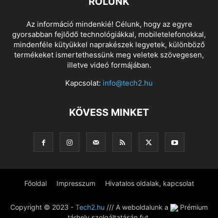
RÓLUNK
Az információ mindenkié! Célunk, hogy az egyre
gyorsabban fejlődő technológiákkal, mobiletelefonokkal,
mindenféle kütyükkel naprakészek legyetek, különböző
termékeket ismertethessünk meg veletek szövegesen,
illetve videó formájában.
Kapcsolat:
info@tech2.hu
KÖVESS MINKET
Főoldal
Impresszum
Hivatalos oldalak, kapcsolat
Copyright © 2023 -
Tech2.hu
/// A weboldalunk a
Prémium
tárhely szolgáltatásán fut.