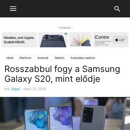
- Hirdetés -
Hírek
Platform
Android
Telefon
Androidos telefon
Rosszabbul fogy a Samsung
Galaxy S20, mint elődje
Írta:
Dani
-
márc 21, 2020