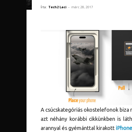
Írta:
Tech2 Laci
-
márc 28, 2017
A csúcskategóriás okostelefonok biza 
azt néhány korábbi cikkünkben is lát
arannyal és gyémánttal kirakott
iPhone