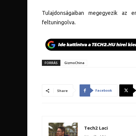
Tulajdonságaiban megegyezik az ere
feltuningolva.
FORRÁS
GizmoChina
Facebook
Share
Tech2 Laci