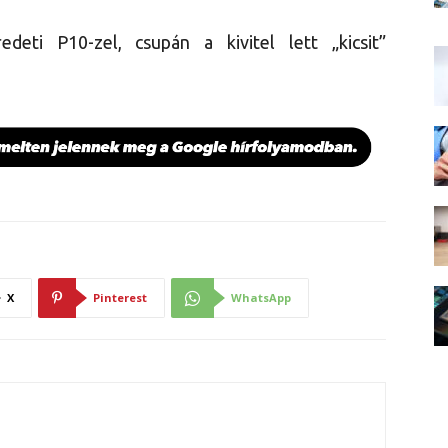
deti P10-zel, csupán a kivitel lett „kicsit”
X
Pinterest
WhatsApp