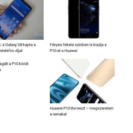
: a Galaxy S8 kapta a
Fényes fekete színben is kiadja a
telefon díjat
P10-et a Huawei
gált a P10 körüli
a
Huawei P10 lite teszt – megszeretem
e remeket