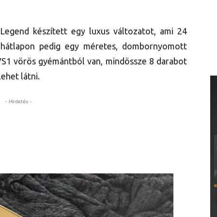
Legend készített egy luxus változatot, ami 24
 a hátlapon pedig egy méretes, dombornyomott
VS1 vörös gyémántból van, mindössze 8 darabot
lehet látni.
- Hirdetés -