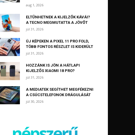
aug 1, 2026
ELTŰNHETNEK A KIJELZŐK KÁVÁI?
A TECNO MEGMUTATTA A JÖVŐT
júl 31, 2026
ÚJ KÉPEKEN A PIXEL 11 PRO FOLD,
TÖBB FONTOS RÉSZLET IS KIDERÜLT
júl 31, 2026
HOZZÁNK IS JÖN A HÁTLAPI
KIJELZŐS XIAOMI 18 PRO?
júl 31, 2026
A MEDIATEK SEGÍTHET MEGFÉKEZNI
A CSÚCSTELEFONOK DRÁGULÁSÁT
júl 30, 2026
népszerű