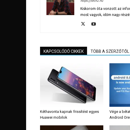
https://tech2.hu
Kiskorom óta vonzott az inform
most vagyok, időm nagy részé
KAPCSOLÓDÓ CIKKEK
TÖBB A SZERZŐTŐL
Kéthavonta kapnak frissítést egyes
Vége a béta
Huawei mobilok
Android Ore