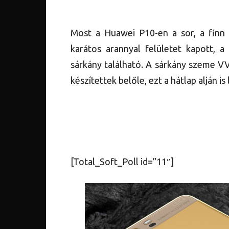
Most a Huawei P10-en a sor, a finn 
karátos arannyal felületet kapott,
sárkány található. A sárkány szeme V
készítettek belőle, ezt a hátlap alján is 
[Total_Soft_Poll id=”11″]