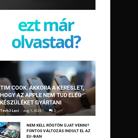
ezt már
olvastad?
TIM COOK: AKKORA A KERESLET,
HOGY AZ APPLE NEM TUD ELÉG
KÉSZÜLÉKET GYÁRTANI
Tech2 Laci
-
aug 1, 2026
0
NEM KELL RÖGTÖN ÚJAT VENNI?
FONTOS VÁLTOZÁS INDULT EL AZ
EU-BAN