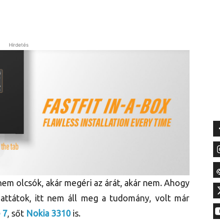
Hirdetés
nem olcsók, akár megéri az árát, akár nem. Ahogy
hattátok, itt nem áll meg a tudomány, volt már
 7
, sőt
Nokia 3310
is.