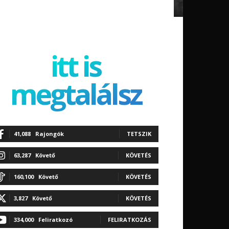
itt is
megtalálsz
41,088
Rajongók
TETSZIK
63,287
Követő
KÖVETÉS
160,100
Követő
KÖVETÉS
3,827
Követő
KÖVETÉS
334,000
Feliratkozó
FELIRATKOZÁS