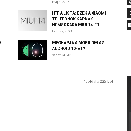
máj 4, 2015
ITT A LISTA: EZEK A XIAOMI
TELEFONOK KAPNAK
NEMSOKÁRA MIUI 14-ET
febr 27, 2023
V
MEGKAPJA A MOBILOM AZ
ANDROID 10-ET?
szept 24, 2019
1. oldal a 225-ból