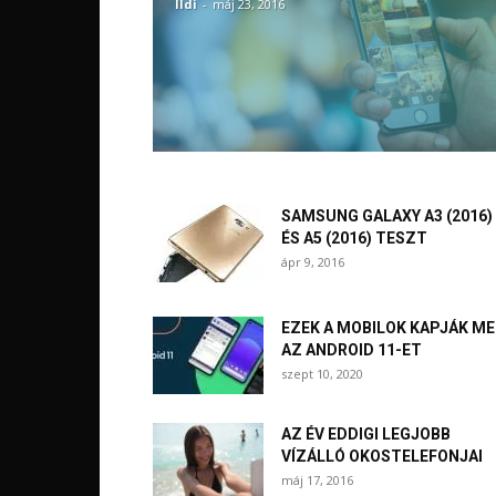
Ildi
-
máj 23, 2016
SAMSUNG GALAXY A3 (2016)
ÉS A5 (2016) TESZT
ápr 9, 2016
EZEK A MOBILOK KAPJÁK M
AZ ANDROID 11-ET
szept 10, 2020
AZ ÉV EDDIGI LEGJOBB
VÍZÁLLÓ OKOSTELEFONJAI
máj 17, 2016