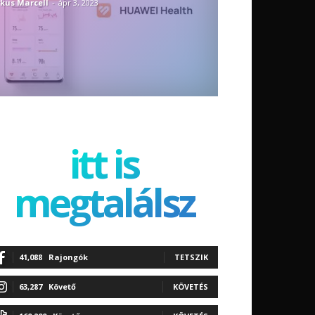
kus Marcell
-
ápr 3, 2023
itt is
megtalálsz
41,088
Rajongók
TETSZIK
63,287
Követő
KÖVETÉS