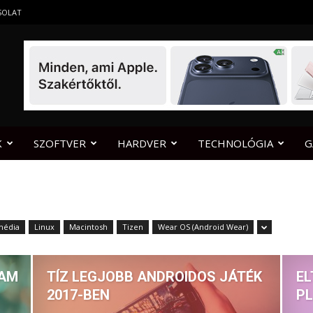
SOLAT
K
SZOFTVER
HARDVER
TECHNOLÓGIA
G
média
Linux
Macintosh
Tizen
Wear OS (Android Wear)
RAM
TÍZ LEGJOBB ANDROIDOS JÁTÉK
EL
2017-BEN
P