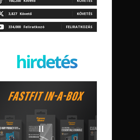
160,200
Követő
KÖVETÉS
3,827
Követő
KÖVETÉS
334,000
Feliratkozó
FELIRATKOZÁS
hirdetés