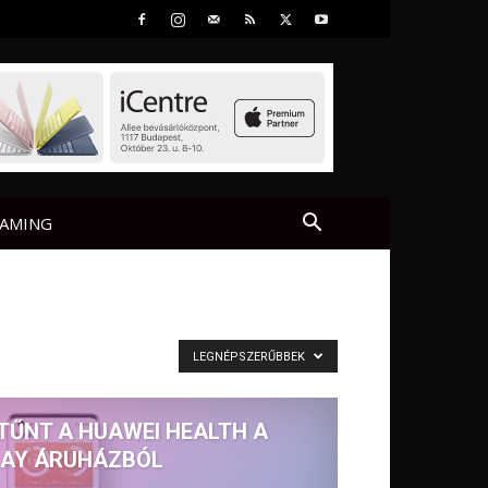
AMING
LEGNÉPSZERŰBBEK
TŰNT A HUAWEI HEALTH A
LAY ÁRUHÁZBÓL