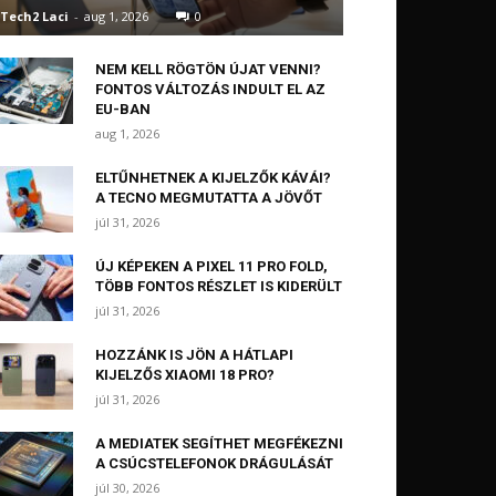
Tech2 Laci
-
aug 1, 2026
0
NEM KELL RÖGTÖN ÚJAT VENNI?
FONTOS VÁLTOZÁS INDULT EL AZ
EU-BAN
aug 1, 2026
ELTŰNHETNEK A KIJELZŐK KÁVÁI?
A TECNO MEGMUTATTA A JÖVŐT
júl 31, 2026
ÚJ KÉPEKEN A PIXEL 11 PRO FOLD,
TÖBB FONTOS RÉSZLET IS KIDERÜLT
júl 31, 2026
HOZZÁNK IS JÖN A HÁTLAPI
KIJELZŐS XIAOMI 18 PRO?
júl 31, 2026
A MEDIATEK SEGÍTHET MEGFÉKEZNI
A CSÚCSTELEFONOK DRÁGULÁSÁT
júl 30, 2026