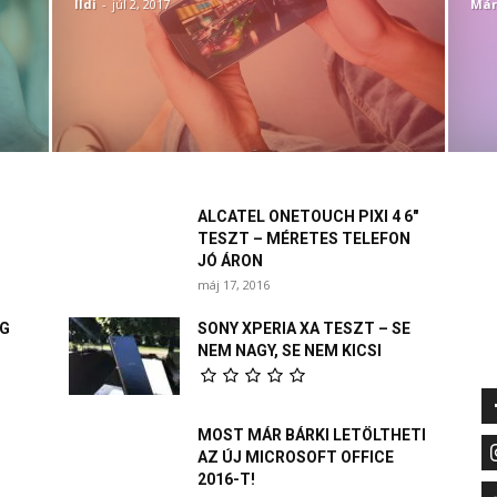
Ildi
-
júl 2, 2017
Már
ALCATEL ONETOUCH PIXI 4 6″
TESZT – MÉRETES TELEFON
JÓ ÁRON
máj 17, 2016
EG
SONY XPERIA XA TESZT – SE
NEM NAGY, SE NEM KICSI
MOST MÁR BÁRKI LETÖLTHETI
AZ ÚJ MICROSOFT OFFICE
2016-T!