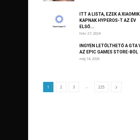
ITT A LISTA, EZEK A XIAOMIK
KAPNAK HYPEROS-T AZ ÉV
ELSŐ...
febr 27, 2024
INGYEN LETÖLTHETŐ A GTA 
AZ EPIC GAMES STORE-BÓL
máj 14, 2020
...
1
2
3
225