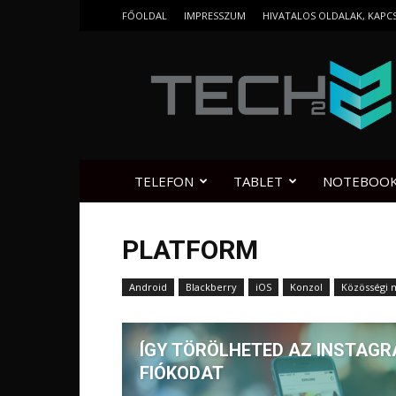
FŐOLDAL
IMPRESSZUM
HIVATALOS OLDALAK, KAPC
Tech2.hu
TELEFON
TABLET
NOTEBOO
PLATFORM
Android
Blackberry
iOS
Konzol
Közösségi 
ÍGY TÖRÖLHETED AZ INSTAG
FIÓKODAT