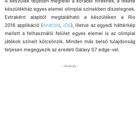
A készülék teljesen megfelel a korábbi híreknek, a fekete
készülékház egyes elemei olimpiai színekben díszelegnek.
Extraként alapból megtalálható a készüléken a Rio
2016 applikáció (
Android
,
iOS
), illetve az egyedi háttérkép
mellett a felhasználói felület egyes elemei is az olimpiai
játékok színeit kölcsönzik. Minden más belső tulajdonság
teljesen megegyezik az eredeti Galaxy S7 edge-vel.
- Hirdetés -