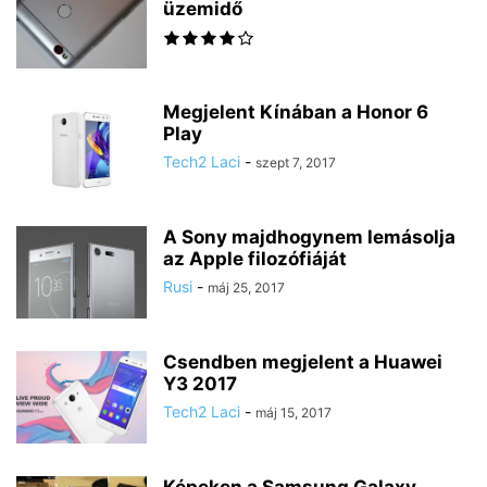
üzemidő
Megjelent Kínában a Honor 6
Play
Tech2 Laci
-
szept 7, 2017
A Sony majdhogynem lemásolja
az Apple filozófiáját
Rusi
-
máj 25, 2017
Csendben megjelent a Huawei
Y3 2017
Tech2 Laci
-
máj 15, 2017
Képeken a Samsung Galaxy