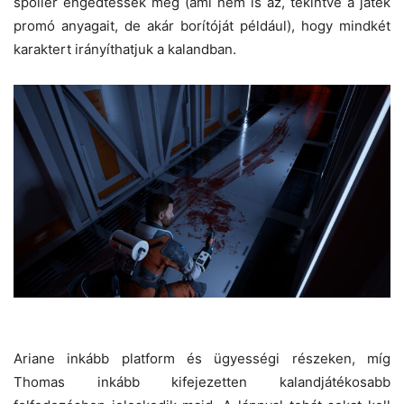
spolier engedtessék meg (ami nem is az, tekintve a játék
promó anyagait, de akár borítóját például), hogy mindkét
karaktert irányíthatjuk a kalandban.
Ariane inkább platform és ügyességi részeken, míg
Thomas inkább kifejezetten kalandjátékosabb