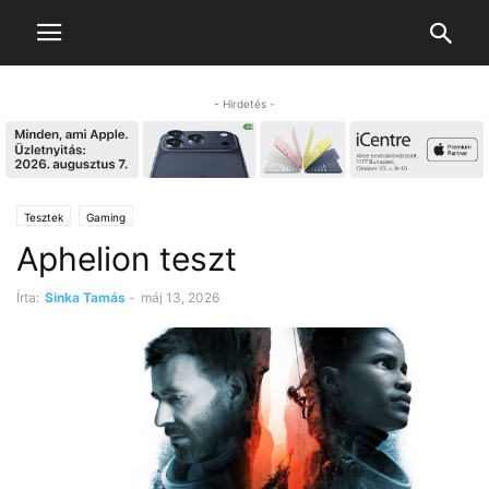
- Hirdetés -
Tesztek
Gaming
Aphelion teszt
Írta:
Sinka Tamás
-
máj 13, 2026