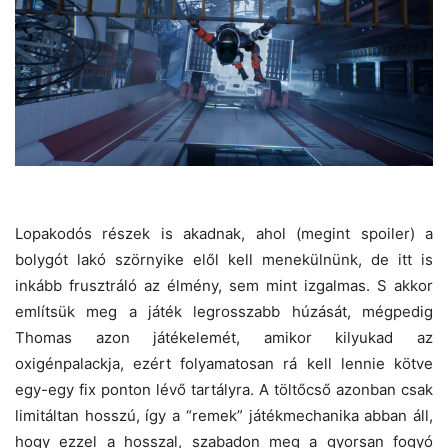
Lopakodós részek is akadnak, ahol (megint spoiler) a
bolygót lakó szörnyike elől kell menekülnünk, de itt is
inkább frusztráló az élmény, sem mint izgalmas. S akkor
említsük meg a játék legrosszabb húzását, mégpedig
Thomas azon játékelemét, amikor kilyukad az
oxigénpalackja, ezért folyamatosan rá kell lennie kötve
egy-egy fix ponton lévő tartályra. A töltőcső azonban csak
limitáltan hosszú, így a “remek” játékmechanika abban áll,
hogy ezzel a hosszal, szabadon meg a gyorsan fogyó