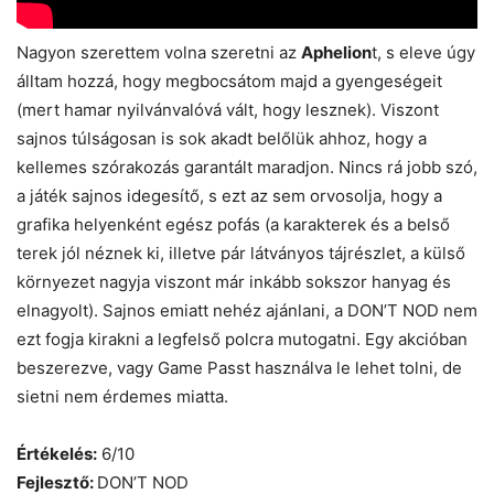
Nagyon szerettem volna szeretni az
Aphelion
t, s eleve úgy
álltam hozzá, hogy megbocsátom majd a gyengeségeit
(mert hamar nyilvánvalóvá vált, hogy lesznek). Viszont
sajnos túlságosan is sok akadt belőlük ahhoz, hogy a
kellemes szórakozás garantált maradjon. Nincs rá jobb szó,
a játék sajnos idegesítő, s ezt az sem orvosolja, hogy a
grafika helyenként egész pofás (a karakterek és a belső
terek jól néznek ki, illetve pár látványos tájrészlet, a külső
környezet nagyja viszont már inkább sokszor hanyag és
elnagyolt). Sajnos emiatt nehéz ajánlani, a DON’T NOD nem
ezt fogja kirakni a legfelső polcra mutogatni. Egy akcióban
beszerezve, vagy Game Passt használva le lehet tolni, de
sietni nem érdemes miatta.
Értékelés:
6/10
Fejlesztő:
DON’T NOD