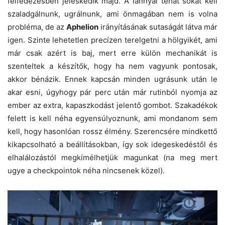
felfedezésben jeleskedik majd. A lánnyal tehát sokat kell
szaladgálnunk, ugrálnunk, ami önmagában nem is volna
probléma, de az
Aphelion
irányításának sutaságát látva már
igen. Szinte lehetetlen precízen terelgetni a hölgyikét, ami
már csak azért is baj, mert erre külön mechanikát is
szenteltek a készítők, hogy ha nem vagyunk pontosak,
akkor bénázik. Ennek kapcsán minden ugrásunk után le
akar esni, úgyhogy pár perc után már rutinból nyomja az
ember az extra, kapaszkodást jelentő gombot. Szakadékok
felett is kell néha egyensúlyoznunk, ami mondanom sem
kell, hogy hasonlóan rossz élmény. Szerencsére mindkettő
kikapcsolható a beállításokban, így sok idegeskedéstől és
elhalálozástól megkímélhetjük magunkat (na meg mert
ugye a checkpointok néha nincsenek közel).