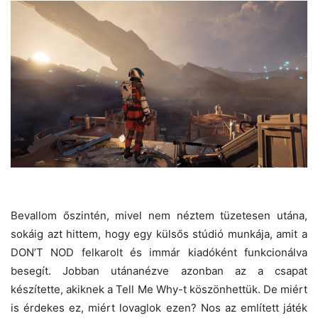
Bevallom őszintén, mivel nem néztem tüzetesen utána,
sokáig azt hittem, hogy egy külsős stúdió munkája, amit a
DON’T NOD felkarolt és immár kiadóként funkcionálva
besegít. Jobban utánanézve azonban az a csapat
készítette, akiknek a Tell Me Why-t köszönhettük. De miért
is érdekes ez, miért lovaglok ezen? Nos az említett játék