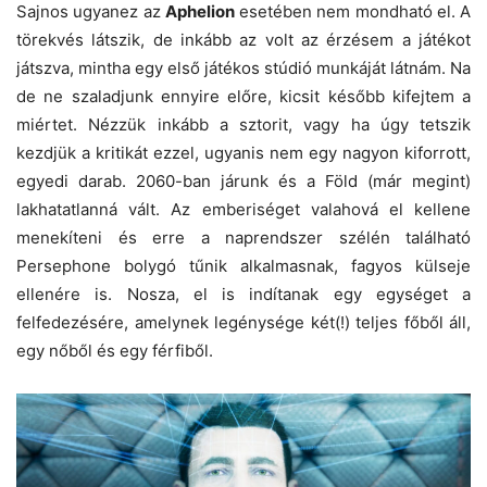
Sajnos ugyanez az
Aphelion
esetében nem mondható el. A
törekvés látszik, de inkább az volt az érzésem a játékot
játszva, mintha egy első játékos stúdió munkáját látnám. Na
de ne szaladjunk ennyire előre, kicsit később kifejtem a
miértet. Nézzük inkább a sztorit, vagy ha úgy tetszik
kezdjük a kritikát ezzel, ugyanis nem egy nagyon kiforrott,
egyedi darab. 2060-ban járunk és a Föld (már megint)
lakhatatlanná vált. Az emberiséget valahová el kellene
menekíteni és erre a naprendszer szélén található
Persephone bolygó tűnik alkalmasnak, fagyos külseje
ellenére is. Nosza, el is indítanak egy egységet a
felfedezésére, amelynek legénysége két(!) teljes főből áll,
egy nőből és egy férfiből.