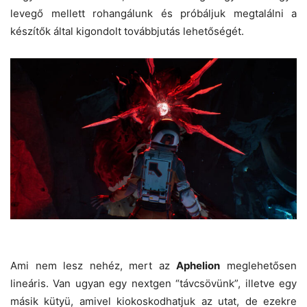
levegő mellett rohangálunk és próbáljuk megtalálni a
készítők által kigondolt továbbjutás lehetőségét.
Ami nem lesz nehéz, mert az
Aphelion
meglehetősen
lineáris. Van ugyan egy nextgen “távcsövünk”, illetve egy
másik kütyü, amivel kiokoskodhatjuk az utat, de ezekre