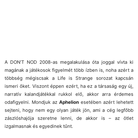
A DON’T NOD 2008-as megalakulása óta joggal vívta ki
magának a játékosok figyelmét több ízben is, noha azért a
többség mégiscsak a Life is Strange sorozat kapcsán
ismeri őket. Viszont éppen ezért, ha ez a társaság egy új,
narratív kalandjátékkal rukkol elő, akkor arra érdemes
odafigyelni. Mondjuk az
Aphelion
esetében azért lehetett
sejteni, hogy nem egy olyan játék jön, ami a cég legfőbb
zászlóshajója szeretne lenni, de akkor is – az ötlet
izgalmasnak és egyedinek tűnt.