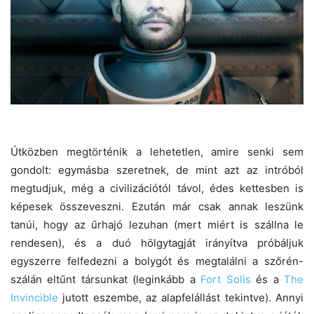
Útközben megtörténik a lehetetlen, amire senki sem
gondolt: egymásba szeretnek, de mint azt az intróból
megtudjuk, még a civilizációtól távol, édes kettesben is
képesek összeveszni. Ezután már csak annak leszünk
tanúi, hogy az űrhajó lezuhan (mert miért is szállna le
rendesen), és a duó hölgytagját irányítva próbáljuk
egyszerre felfedezni a bolygót és megtalálni a szőrén-
szálán eltűnt társunkat (leginkább a
Fort Solis
és a
The
Invincible
jutott eszembe, az alapfelállást tekintve). Annyi