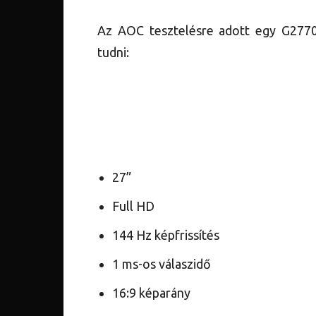
Az AOC tesztelésre adott egy G2770P
tudni:
27”
Full HD
144 Hz képfrissítés
1 ms-os válaszidő
16:9 képarány