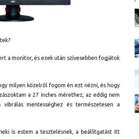
ktek?
rt a monitor, és ezek után szívesebben fogjátok
ogy milyen közelről fogom én ezt nézni, és hogy
zászoktam a 27 inches mérethez, az eddig nem
 a vibrálás mentességhez és természetesen a
eki is estem a tesztelésnek, a beállítgatást itt