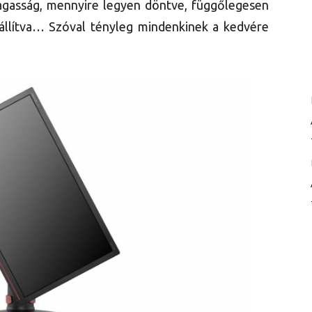
agasság, mennyire legyen döntve, függőlegesen
állítva… Szóval tényleg mindenkinek a kedvére