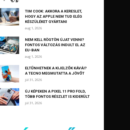
TIM COOK: AKKORA A KERESLET,
HOGY AZ APPLE NEM TUD ELÉG
KÉSZÜLÉKET GYÁRTANI
aug 1, 2026
NEM KELL RÖGTÖN ÚJAT VENNI?
FONTOS VÁLTOZÁS INDULT EL AZ
EU-BAN
aug 1, 2026
ELTŰNHETNEK A KIJELZŐK KÁVÁI?
A TECNO MEGMUTATTA A JÖVŐT
júl 31, 2026
ÚJ KÉPEKEN A PIXEL 11 PRO FOLD,
TÖBB FONTOS RÉSZLET IS KIDERÜLT
júl 31, 2026