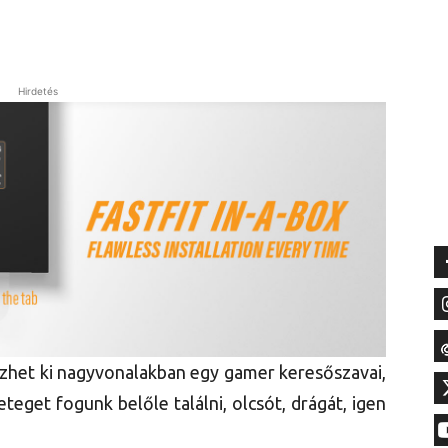
Hirdetés
ézhet ki nagyvonalakban egy gamer keresőszavai,
teget fogunk belőle találni, olcsót, drágát, igen