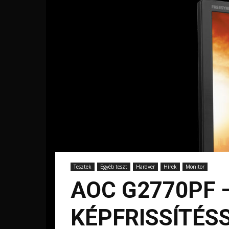
Tesztek
Egyéb teszt
Hardver
Hírek
Monitor
AOC G2770PF 
KÉPFRISSÍTÉS