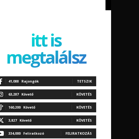
itt is
megtalálsz
41,088
Rajongók
TETSZIK
63,287
Követő
KÖVETÉS
160,200
Követő
KÖVETÉS
3,827
Követő
KÖVETÉS
334,000
Feliratkozó
FELIRATKOZÁS