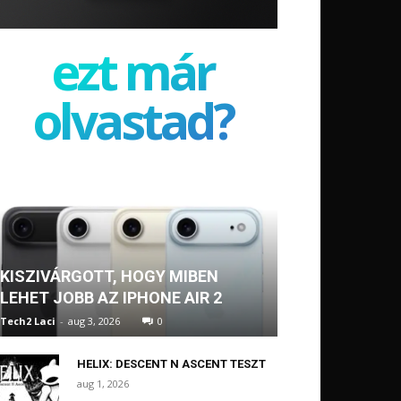
ezt már
olvastad?
KISZIVÁRGOTT, HOGY MIBEN
LEHET JOBB AZ IPHONE AIR 2
Tech2 Laci
-
aug 3, 2026
0
HELIX: DESCENT N ASCENT TESZT
aug 1, 2026