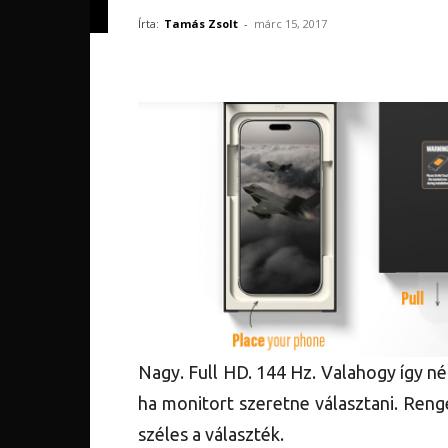
Írta:
Tamás Zsolt
-
márc 15, 2017
Nagy. Full HD. 144 Hz. Valahogy így n
ha monitort szeretne választani. Renge
széles a választék.