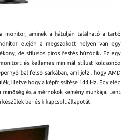
 monitor, aminek a hátulján található a tartó
monitor elején a megszokott helyen van egy
ékony, de stílusos piros festés húzódik. Ez egy
 monitort és kellemes minimál stílust kölcsönöz
képernyő bal felső sarkában, ami jelzi, hogy AMD
ék, illetve hogy a képfrissítése 144 Hz. Egy elég
k a minőség és a mérnökök kemény munkája. Lent
 készülék be- és kikapcsolt állapotát.