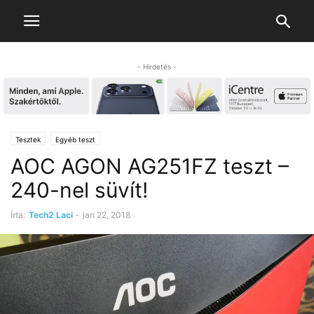
- Hirdetés -
Tesztek
Egyéb teszt
AOC AGON AG251FZ teszt –
240-nel süvít!
Írta:
Tech2 Laci
-
jan 22, 2018