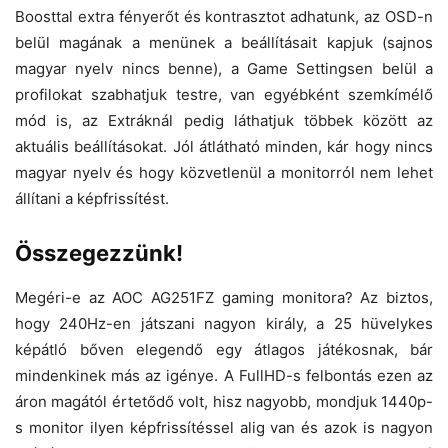
Boosttal extra fényerőt és kontrasztot adhatunk, az OSD-n
belül magának a menünek a beállításait kapjuk (sajnos
magyar nyelv nincs benne), a Game Settingsen belül a
profilokat szabhatjuk testre, van egyébként szemkímélő
mód is, az Extráknál pedig láthatjuk többek között az
aktuális beállításokat. Jól átlátható minden, kár hogy nincs
magyar nyelv és hogy közvetlenül a monitorról nem lehet
állítani a képfrissítést.
Összegezzünk!
Megéri-e az AOC AG251FZ gaming monitora? Az biztos,
hogy 240Hz-en játszani nagyon király, a 25 hüvelykes
képátló bőven elegendő egy átlagos játékosnak, bár
mindenkinek más az igénye. A FullHD-s felbontás ezen az
áron magától értetődő volt, hisz nagyobb, mondjuk 1440p-
s monitor ilyen képfrissítéssel alig van és azok is nagyon