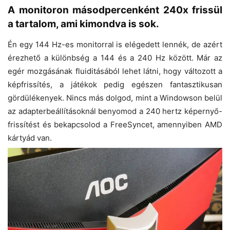
A monitoron másodpercenként 240x frissül
a tartalom, ami kimondva is sok.
Én egy 144 Hz-es monitorral is elégedett lennék, de azért
érezhető a különbség a 144 és a 240 Hz között. Már az
egér mozgásának fluiditásából lehet látni, hogy változott a
képfrissítés, a játékok pedig egészen fantasztikusan
gördülékenyek. Nincs más dolgod, mint a Windowson belül
az adapterbeállításoknál benyomod a 240 hertz képernyő-
frissítést és bekapcsolod a FreeSyncet, amennyiben AMD
kártyád van.