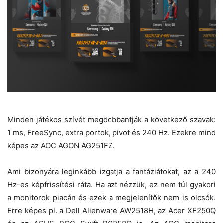
​Minden játékos szívét megdobbantják a következő szavak:
1 ms, FreeSync, extra portok, pivot és 240 Hz. Ezekre mind
képes az AOC AGON AG251FZ.
Ami bizonyára leginkább izgatja a fantáziátokat, az a 240
Hz-es képfrissítési ráta. Ha azt nézzük, ez nem túl gyakori
a monitorok piacán és ezek a megjelenítők nem is olcsók.
Erre képes pl. a Dell Alienware AW2518H, az Acer XF250Q