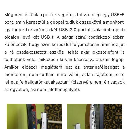
Még nem értünk a portok végére, alul van még egy USB-B
port, amin keresztül a géppel tudjuk összekötni a monitort,
így tudjuk használni a két USB 3.0 portot, valamint a jobb
oldalon lévő két USB-t. A sárga színű csatlakozó abban
különbözik, hogy ezen keresztül folyamatosan áramhoz jut
a rá csatlakoztatott eszköz, tehát akár okostelefont is
tölthetünk vele, miközben ki van kapcsolva a számítógép.
Amikor először megláttam ezt az antennaféleséget a
monitoron, nem tudtam mire vélni, aztán rájöttem, erre
lehet a fejhallgatónkat akasztani (bizonyára nem én vagyok
az egyetlen, aki nem látott még ilyet).