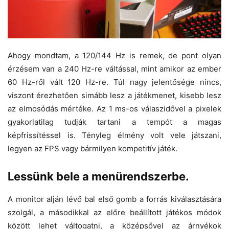
Ahogy mondtam, a 120/144 Hz is remek, de pont olyan
érzésem van a 240 Hz-re váltással, mint amikor az ember
60 Hz-ről vált 120 Hz-re. Túl nagy jelentősége nincs,
viszont érezhetően simább lesz a játékmenet, kisebb lesz
az elmosódás mértéke. Az 1 ms-os válaszidővel a pixelek
gyakorlatilag tudják tartani a tempót a magas
képfrissítéssel is. Tényleg élmény volt vele játszani,
legyen az FPS vagy bármilyen kompetitív játék.
Lessünk bele a menürendszerbe.
A monitor alján lévő bal első gomb a forrás kiválasztására
szolgál, a másodikkal az előre beállított játékos módok
között lehet váltogatni, a középsővel az árnyékok