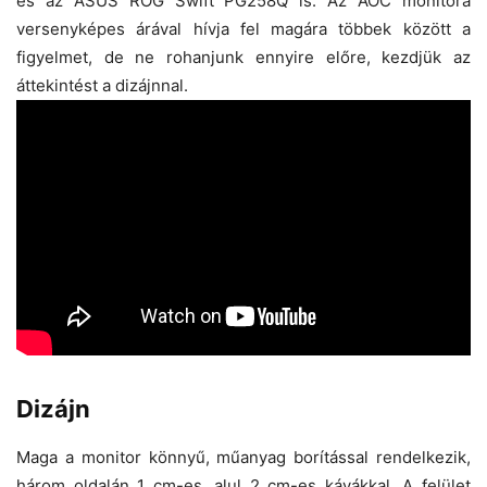
és az ASUS ROG Swift PG258Q is. Az AOC monitora
versenyképes árával hívja fel magára többek között a
figyelmet, de ne rohanjunk ennyire előre, kezdjük az
áttekintést a dizájnnal.
Dizájn
Maga a monitor könnyű, műanyag borítással rendelkezik,
három oldalán 1 cm-es, alul 2 cm-es kávákkal. A felület