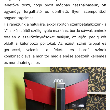
lehetővé teszi, hogy pivot módban használhassuk, ott
ugyanúgy forgatható és dönthető. Ilyen szempontból
nagyon rugalmas.
Ha ránézünk a hátuljára, akkor rögtön szembetalálkozunk a
‘V’ alakú széltől szélig nyúló markáns, bordó sávval, aminek
tetején a szellőzőnyílásokat találjuk, az alján pedig két
oldalt a különböző portokat. Az ezüst színű talppal és
gerinccel, valamint a fekete és bordó színek
kombinációjával a monitor megjelenése abszolút kellemes
és mondhatni gamer.