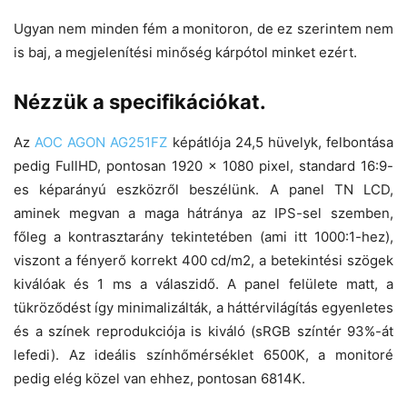
Ugyan nem minden fém a monitoron, de ez szerintem nem
is baj, a megjelenítési minőség kárpótol minket ezért.
Nézzük a specifikációkat.
Az
AOC AGON AG251FZ
képátlója 24,5 hüvelyk, felbontása
pedig FullHD, pontosan 1920 x 1080 pixel, standard 16:9-
es képarányú eszközről beszélünk. A panel TN LCD,
aminek megvan a maga hátránya az IPS-sel szemben,
főleg a kontrasztarány tekintetében (ami itt 1000:1-hez),
viszont a fényerő korrekt 400 cd/m2, a betekintési szögek
kiválóak és 1 ms a válaszidő. A panel felülete matt, a
tükröződést így minimalizálták, a háttérvilágítás egyenletes
és a színek reprodukciója is kiváló (sRGB színtér 93%-át
lefedi). Az ideális színhőmérséklet 6500K, a monitoré
pedig elég közel van ehhez, pontosan 6814K.