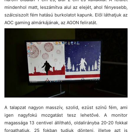
mindenhol matt, leszámítva alul az elejét, ahol fényesebb,
szálcsiszolt fém hatású burkolatot kapunk. Elől láthatjuk az
AOC gaming almárkájának, az AGON feliratát.
A talapzat nagyon masszív, szolid, ezüst színű fém, ami
igen nagyfokú mozgatást tesz lehetővé. A monitor
magassága 13 centivel állítható, oldalirányba 20-20 fokkal
forgathatjuk, 25 fokban tudjuk dönteni, illetve azt is