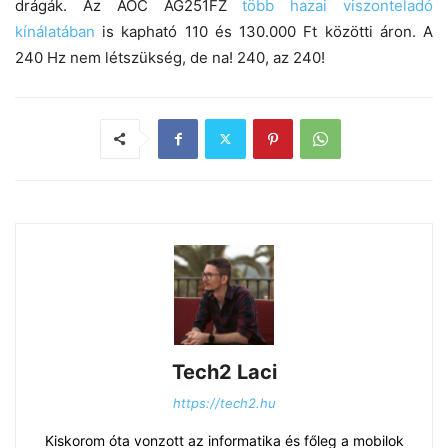
drágák. Az AOC AG251FZ
több hazai viszonteladó
kínálatában
is kapható 110 és 130.000 Ft közötti áron. A
240 Hz nem létszükség, de na! 240, az 240!
Tech2 Laci
https://tech2.hu
Kiskorom óta vonzott az informatika és főleg a mobilok