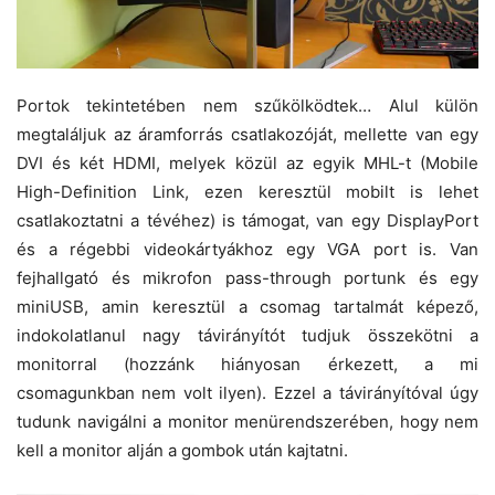
Portok tekintetében nem szűkölködtek… Alul külön
megtaláljuk az áramforrás csatlakozóját, mellette van egy
DVI és két HDMI, melyek közül az egyik MHL-t (Mobile
High-Definition Link, ezen keresztül mobilt is lehet
csatlakoztatni a tévéhez) is támogat, van egy DisplayPort
és a régebbi videokártyákhoz egy VGA port is. Van
fejhallgató és mikrofon pass-through portunk és egy
miniUSB, amin keresztül a csomag tartalmát képező,
indokolatlanul nagy távirányítót tudjuk összekötni a
monitorral (hozzánk hiányosan érkezett, a mi
csomagunkban nem volt ilyen). Ezzel a távirányítóval úgy
tudunk navigálni a monitor menürendszerében, hogy nem
kell a monitor alján a gombok után kajtatni.