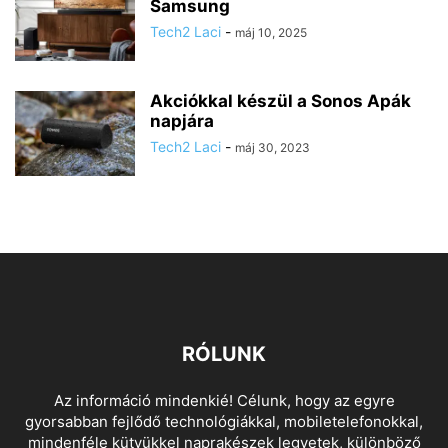
Samsung
Tech2 Laci
-
máj 10, 2025
Akciókkal készül a Sonos Apák
napjára
Tech2 Laci
-
máj 30, 2023
RÓLUNK
Az információ mindenkié! Célunk, hogy az egyre
gyorsabban fejlődő technológiákkal, mobiletelefonokkal,
mindenféle kütyükkel naprakészek legyetek, különböző