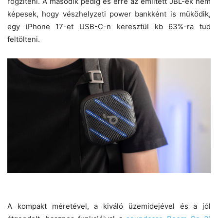
rögzíteni. A második pedig és erre az említett JBL-ek nem
képesek, hogy vészhelyzeti power bankként is működik,
egy iPhone 17-et USB-C-n keresztül kb 63%-ra tud
feltölteni.
A kompakt méretével, a kiváló üzemidejével és a jól