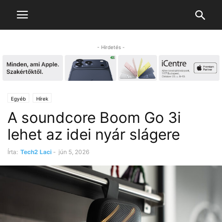
- Hirdetés -
Egyéb
Hírek
A soundcore Boom Go 3i
lehet az idei nyár slágere
Írta:
Tech2 Laci
-
jún 5, 2026