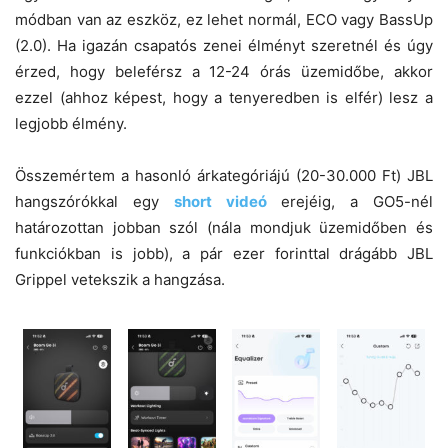
módban van az eszköz, ez lehet normál, ECO vagy BassUp
(2.0). Ha igazán csapatós zenei élményt szeretnél és úgy
érzed, hogy beleférsz a 12-24 órás üzemidőbe, akkor
ezzel (ahhoz képest, hogy a tenyeredben is elfér) lesz a
legjobb élmény.
Összemértem a hasonló árkategóriájú (20-30.000 Ft) JBL
hangszórókkal egy
short videó
erejéig, a GO5-nél
határozottan jobban szól (nála mondjuk üzemidőben és
funkciókban is jobb), a pár ezer forinttal drágább JBL
Grippel vetekszik a hangzása.