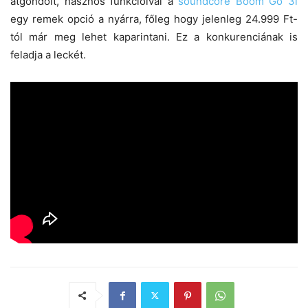
átgondolt, hasznos funkcióival a
soundcore Boom Go 3i
egy remek opció a nyárra, főleg hogy jelenleg 24.999 Ft-
tól már meg lehet kaparintani. Ez a konkurenciának is
feladja a leckét.