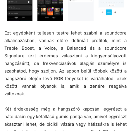
Ezt egyébként teljesen testre lehet szabni a soundcore
alkalmazásban, vannak előre definiált profilok, mint a
Treble Boost, a Voice, a Balanced és a soundcore
Signature (ezt érdemes választani a kiegyensúlyozott
hangzásért), de frekvenciasávok alapján személyre is
szabhatod, hogy szóljon. Az appon belül többek között a
hangszóró elején lévő RGB fényeket is variálhatod, ezek
között vannak olyanok is, amik a zenére reagálva
változnak.
Két érdekesség még a hangszóró kapcsán, egyrészt a
hátoldalán egy kétállású gumis pántja van, amivel egyrészt
akasztani lehet, de bicikli vázára vagy hátizsákra is lehet