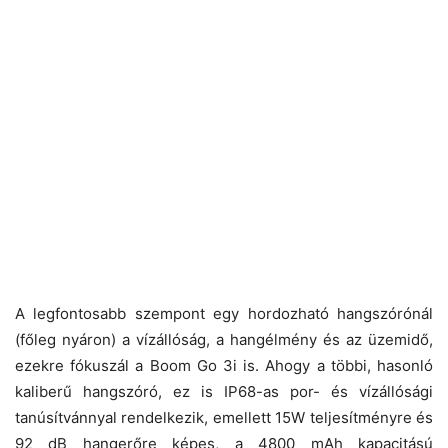
A legfontosabb szempont egy hordozható hangszórónál
(főleg nyáron) a vízállóság, a hangélmény és az üzemidő,
ezekre fókuszál a Boom Go 3i is. Ahogy a többi, hasonló
kaliberű hangszóró, ez is IP68-as por- és vízállósági
tanúsítvánnyal rendelkezik, emellett 15W teljesítményre és
92 dB hangerőre képes, a 4800 mAh kapacitású