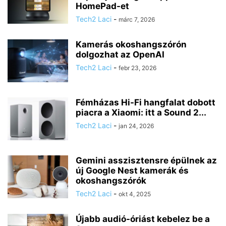
HomePad-et
Tech2 Laci
-
márc 7, 2026
Kamerás okoshangszórón
dolgozhat az OpenAI
Tech2 Laci
-
febr 23, 2026
Fémházas Hi-Fi hangfalat dobott
piacra a Xiaomi: itt a Sound 2...
Tech2 Laci
-
jan 24, 2026
Gemini asszisztensre épülnek az
új Google Nest kamerák és
okoshangszórók
Tech2 Laci
-
okt 4, 2025
Újabb audió-óriást kebelez be a