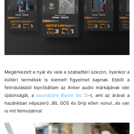
Megérkezett a nyár és vele a szabadtéri szezon, ilyenkor a
kültéri termékek is kiemelt figyelmet kapnak. Ebből a
felindulásból kipróbáltam az Anker audio márkájának idei
újdonságát, a
soundcore Boom Go 3i
-t, ami az árával a
hazánkban népszerű JBL GO5 és Grip ellen vonul…és van
is mit felmutatnia!