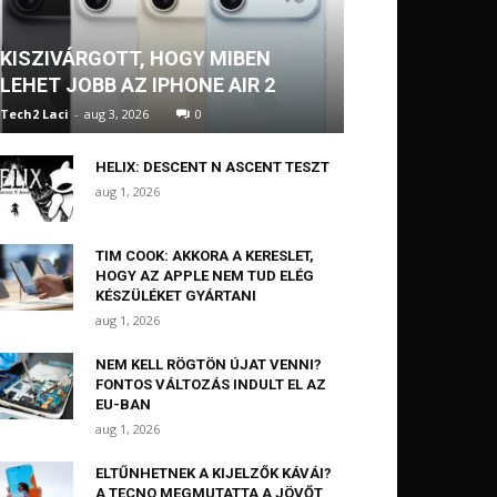
KISZIVÁRGOTT, HOGY MIBEN
LEHET JOBB AZ IPHONE AIR 2
Tech2 Laci
-
aug 3, 2026
0
HELIX: DESCENT N ASCENT TESZT
aug 1, 2026
TIM COOK: AKKORA A KERESLET,
HOGY AZ APPLE NEM TUD ELÉG
KÉSZÜLÉKET GYÁRTANI
aug 1, 2026
NEM KELL RÖGTÖN ÚJAT VENNI?
FONTOS VÁLTOZÁS INDULT EL AZ
EU-BAN
aug 1, 2026
ELTŰNHETNEK A KIJELZŐK KÁVÁI?
A TECNO MEGMUTATTA A JÖVŐT