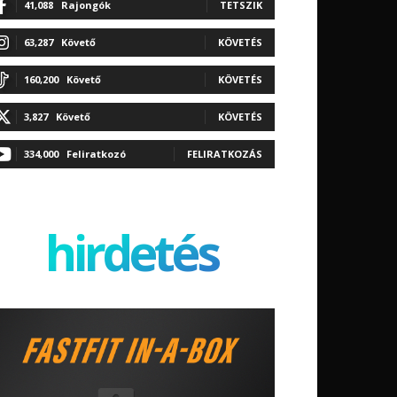
41,088
Rajongók
TETSZIK
63,287
Követő
KÖVETÉS
160,200
Követő
KÖVETÉS
3,827
Követő
KÖVETÉS
334,000
Feliratkozó
FELIRATKOZÁS
hirdetés