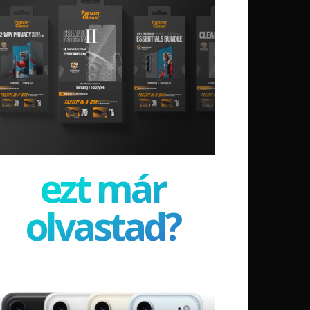
ezt már
olvastad?