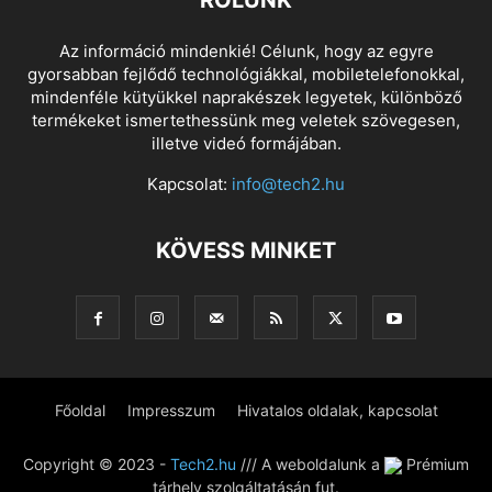
RÓLUNK
Az információ mindenkié! Célunk, hogy az egyre
gyorsabban fejlődő technológiákkal, mobiletelefonokkal,
mindenféle kütyükkel naprakészek legyetek, különböző
termékeket ismertethessünk meg veletek szövegesen,
illetve videó formájában.
Kapcsolat:
info@tech2.hu
KÖVESS MINKET
Főoldal
Impresszum
Hivatalos oldalak, kapcsolat
Copyright © 2023 -
Tech2.hu
/// A weboldalunk a
Prémium
tárhely szolgáltatásán fut.