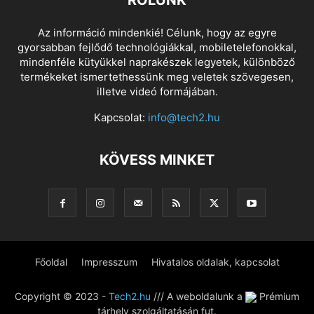
RÓLUNK
Az információ mindenkié! Célunk, hogy az egyre
gyorsabban fejlődő technológiákkal, mobiletelefonokkal,
mindenféle kütyükkel naprakészek legyetek, különböző
termékeket ismertethessünk meg veletek szövegesen,
illetve videó formájában.
Kapcsolat:
info@tech2.hu
KÖVESS MINKET
Főoldal
Impresszum
Hivatalos oldalak, kapcsolat
Copyright © 2023 -
Tech2.hu
/// A weboldalunk a
Prémium
tárhely szolgáltatásán fut.