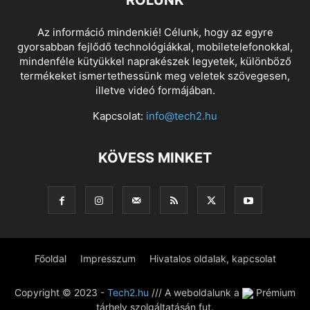
RÓLUNK
Az információ mindenkié! Célunk, hogy az egyre
gyorsabban fejlődő technológiákkal, mobiletelefonokkal,
mindenféle kütyükkel naprakészek legyetek, különböző
termékeket ismertethessünk meg veletek szövegesen,
illetve videó formájában.
Kapcsolat:
info@tech2.hu
KÖVESS MINKET
Főoldal
Impresszum
Hivatalos oldalak, kapcsolat
Copyright © 2023 -
Tech2.hu
/// A weboldalunk a
Prémium
tárhely szolgáltatásán fut.