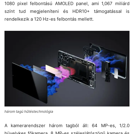
1080 pixel felbontású AMOLED panel, ami 1,067 miliárd
színt tud megjeleníteni és HDR10+ támogatással is
rendelkezik a 120 Hz-es felbontás mellett.
három tagú hűtéstechnológia
A kamerarendszer három tagból áll: 64 MP-es, 1/2.0
hüvelykes főkamera, 8 MP-es széleslátószögű kamera és