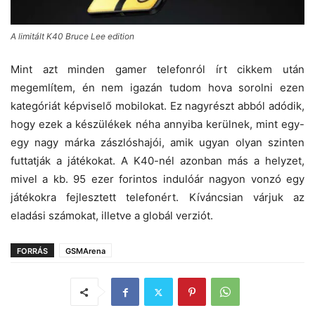
A limitált K40 Bruce Lee edition
Mint azt minden gamer telefonról írt cikkem után
megemlítem, én nem igazán tudom hova sorolni ezen
kategóriát képviselő mobilokat. Ez nagyrészt abból adódik,
hogy ezek a készülékek néha annyiba kerülnek, mint egy-
egy nagy márka zászlóshajói, amik ugyan olyan szinten
futtatják a játékokat. A K40-nél azonban más a helyzet,
mivel a kb. 95 ezer forintos indulóár nagyon vonzó egy
játékokra fejlesztett telefonért. Kíváncsian várjuk az
eladási számokat, illetve a globál verziót.
FORRÁS
GSMArena