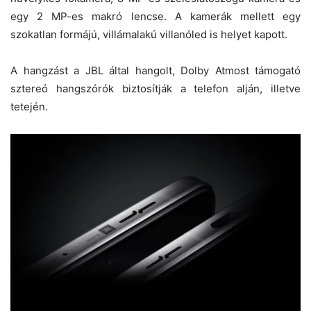
egy 2 MP-es makró lencse. A kamerák mellett egy
szokatlan formájú, villámalakú villanóled is helyet kapott.
A hangzást a JBL által hangolt, Dolby Atmost támogató
sztereó hangszórók biztosítják a telefon alján, illetve
tetején.