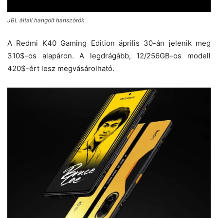
JBL általl hangolt hanszórók
A Redmi K40 Gaming Edition április 30-án jelenik meg
310$-os alapáron. A legdrágább, 12/256GB-os modell
420$-ért lesz megvásárolható.