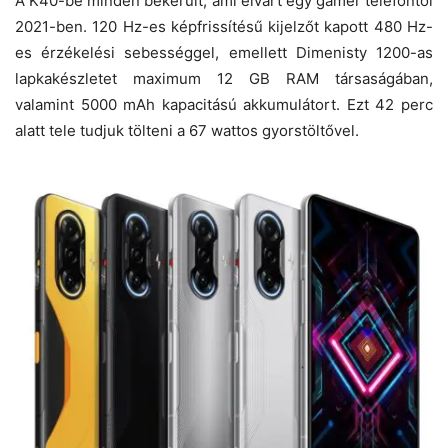
A K40-be minden bekerült, ami elvárt egy gamer telefontól
2021-ben. 120 Hz-es képfrissítésű kijelzőt kapott 480 Hz-
es érzékelési sebességgel, emellett Dimenisty 1200-as
lapkakészletet maximum 12 GB RAM társaságában,
valamint 5000 mAh kapacitású akkumulátort. Ezt 42 perc
alatt tele tudjuk tölteni a 67 wattos gyorstöltővel.