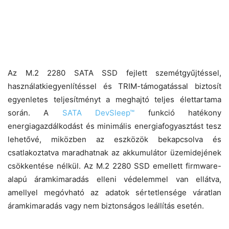
Az M.2 2280 SATA SSD fejlett szemétgyűjtéssel,
használatkiegyenlítéssel és TRIM-támogatással biztosít
egyenletes teljesítményt a meghajtó teljes élettartama
során. A
SATA DevSleep™
funkció hatékony
energiagazdálkodást és minimális energiafogyasztást tesz
lehetővé, miközben az eszközök bekapcsolva és
csatlakoztatva maradhatnak az akkumulátor üzemidejének
csökkentése nélkül. Az M.2 2280 SSD emellett firmware-
alapú áramkimaradás elleni védelemmel van ellátva,
amellyel megóvható az adatok sértetlensége váratlan
áramkimaradás vagy nem biztonságos leállítás esetén.