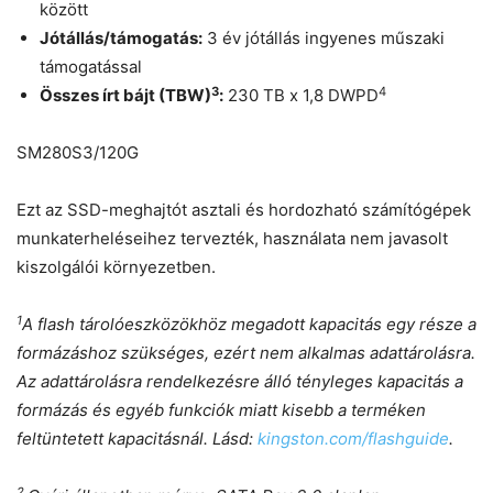
között
Jótállás/támogatás:
3 év jótállás ingyenes műszaki
támogatással
3
4
Összes írt bájt (TBW)
:
230 TB x 1,8 DWPD
SM280S3/120G
Ezt az SSD-meghajtót asztali és hordozható számítógépek
munkaterheléseihez tervezték, használata nem javasolt
kiszolgálói környezetben.
1
A flash tárolóeszközökhöz megadott kapacitás egy része a
formázáshoz szükséges, ezért nem alkalmas adattárolásra.
Az adattárolásra rendelkezésre álló tényleges kapacitás a
formázás és egyéb funkciók miatt kisebb a terméken
feltüntetett kapacitásnál. Lásd:
kingston.com/flashguide
.
2