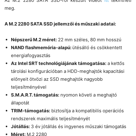
Az M.2 2280 SATA SSD-ről készült videót
itt
tekintheti
meg.
A M.2 2280 SATA SSD jellemzői és műszaki adatai
:
Népszerű M.2 méret:
22 mm széles, 80 mm hosszú
NAND flashmemória-alapú:
ütésálló és csökkentett
energiafogyasztás
Az Intel SRT technológiájának támogatása:
a kettős
tárolási konfigurációban a HDD-meghajtók kapacitási
előnyeit ötvözi az SSD meghajtók nagyobb
teljesítményével
S.M.A.R.T. támogatás:
nyomon követi a meghajtó
állapotát
TRIM-támogatás:
biztosítja a kompatibilis operációs
rendszerek maximális teljesítményét
Jótállás:
3 év jótállás és ingyenes műszaki támogatás
Méret:
M.2 2280