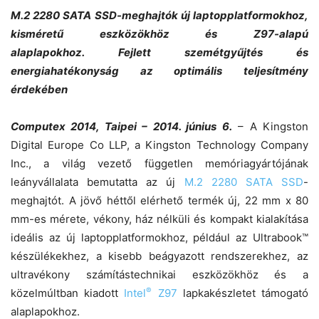
M.2 2280 SATA SSD-meghajtók új laptopplatformokhoz,
kisméretű eszközökhöz és Z97-alapú
alaplapokhoz.
Fejlett szemétgyűjtés és
energiahatékonyság az optimális teljesítmény
érdekében
Computex 2014, Taipei – 2014. június 6.
– A Kingston
Digital Europe Co LLP, a Kingston Technology Company
Inc., a világ vezető független memóriagyártójának
leányvállalata bemutatta az új
M.2 2280 SATA SSD
-
meghajtót. A jövő héttől elérhető termék új, 22 mm x 80
mm-es mérete, vékony, ház nélküli és kompakt kialakítása
ideális az új laptopplatformokhoz, például az Ultrabook™
készülékekhez, a kisebb beágyazott rendszerekhez, az
ultravékony számítástechnikai eszközökhöz és a
®
közelmúltban kiadott
Intel
Z97
lapkakészletet támogató
alaplapokhoz.