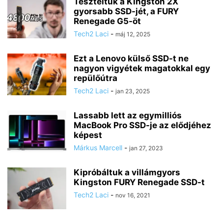
Teszteltük a Kingston 2X
gyorsabb SSD-jét, a FURY
Renegade G5-öt
Tech2 Laci
-
máj 12, 2025
Ezt a Lenovo külső SSD-t ne
nagyon vigyétek magatokkal egy
repülőútra
Tech2 Laci
-
jan 23, 2025
Lassabb lett az egymilliós
MacBook Pro SSD-je az elődjéhez
képest
Márkus Marcell
-
jan 27, 2023
Kipróbáltuk a villámgyors
Kingston FURY Renegade SSD-t
Tech2 Laci
-
nov 16, 2021