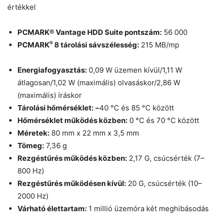
értékkel
PCMARK® Vantage HDD Suite pontszám:
56 000
®
PCMARK
8 tárolási sávszélesség:
215 MB/mp
Energiafogyasztás:
0,09 W üzemen kívül/1,11 W
átlagosan/1,02 W (maximális) olvasáskor/2,86 W
(maximális) íráskor
Tárolási hőmérséklet:
–
40 °C és 85 °C között
Hőmérséklet működés közben:
0 °C és 70 °C között
Méretek:
80 mm x 22 mm x 3,5 mm
Tömeg:
7,36 g
Rezgéstűrés működés közben:
2,17 G, csúcsérték (7–
800 Hz)
Rezgéstűrés működésen kívül:
20 G, csúcsérték (10–
2000 Hz)
Várható élettartam:
1 millió üzemóra két meghibásodás