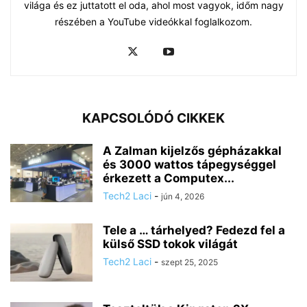
világa és ez juttatott el oda, ahol most vagyok, időm nagy
részében a YouTube videókkal foglalkozom.
KAPCSOLÓDÓ CIKKEK
A Zalman kijelzős gépházakkal
és 3000 wattos tápegységgel
érkezett a Computex...
Tech2 Laci
-
jún 4, 2026
Tele a … tárhelyed? Fedezd fel a
külső SSD tokok világát
Tech2 Laci
-
szept 25, 2025