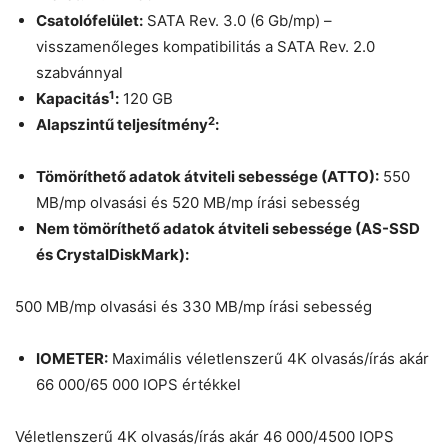
Csatolófelület:
SATA Rev. 3.0 (6 Gb/mp) –
visszamenőleges kompatibilitás a SATA Rev. 2.0
szabvánnyal
1
Kapacitás
:
120 GB
2
Alapszintű teljesítmény
:
Tömöríthető adatok átviteli sebessége (ATTO):
550
MB/mp olvasási és 520 MB/mp írási sebesség
Nem tömöríthető adatok átviteli sebessége (AS-SSD
és CrystalDiskMark):
500 MB/mp olvasási és 330 MB/mp írási sebesség
IOMETER:
Maximális véletlenszerű 4K olvasás/írás akár
66 000/65 000 IOPS értékkel
Véletlenszerű 4K olvasás/írás akár 46 000/4500 IOPS