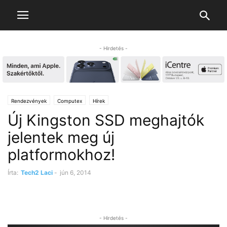
- Hirdetés -
Rendezvények
Computex
Hírek
Új Kingston SSD meghajtók
jelentek meg új
platformokhoz!
Írta:
Tech2 Laci
-
jún 6, 2014
- Hirdetés -