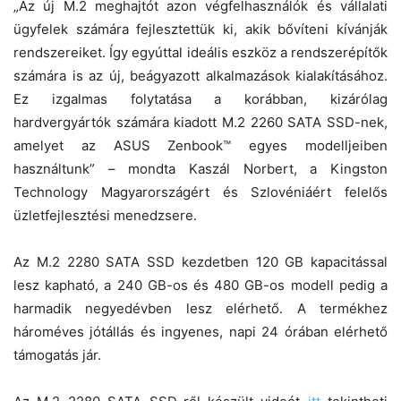
„Az új M.2 meghajtót azon végfelhasználók és vállalati
ügyfelek számára fejlesztettük ki, akik bővíteni kívánják
rendszereiket. Így egyúttal ideális eszköz a rendszerépítők
számára is az új, beágyazott alkalmazások kialakításához.
Ez izgalmas folytatása a korábban, kizárólag
hardvergyártók számára kiadott M.2 2260 SATA SSD-nek,
amelyet az ASUS Zenbook™ egyes modelljeiben
használtunk” – mondta Kaszál Norbert, a Kingston
Technology Magyarországért és Szlovéniáért felelős
üzletfejlesztési menedzsere.
Az M.2 2280 SATA SSD kezdetben 120 GB kapacitással
lesz kapható, a 240 GB-os és 480 GB-os modell pedig a
harmadik negyedévben lesz elérhető. A termékhez
hároméves jótállás és ingyenes, napi 24 órában elérhető
támogatás jár.