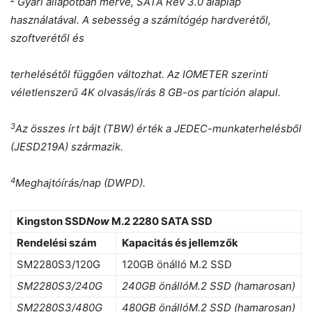
Gyári állapotban mérve, SATA Rev 3.0 alaplap
használatával. A sebesség a számítógép hardverétől,
szoftverétől és
terhelésétől függően változhat. Az IOMETER szerinti
véletlenszerű 4K olvasás/írás 8 GB-os partíción alapul.
3
Az összes írt bájt (TBW) érték a JEDEC-munkaterhelésből
(JESD219A) származik.
4
Meghajtóírás/nap (DWPD).
Kingston SSD
Now
M.2 2280 SATA SSD
Rendelési szám
Kapacitás és jellemzők
SM2280S3/120G
120GB önálló M.2 SSD
SM2280S3/240G
240GB
önálló
M.2 SSD (hamarosan)
SM2280S3/480G
480GB
önálló
M.2 SSD (hamarosan)