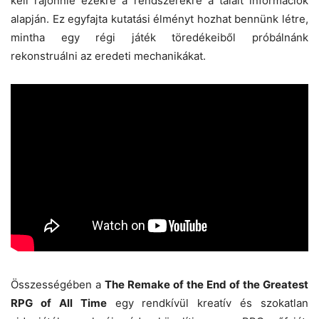
kell rájönnie ezekre a rendszerekre a talált információk
alapján. Ez egyfajta kutatási élményt hozhat bennünk létre,
mintha egy régi játék töredékeiből próbálnánk
rekonstruálni az eredeti mechanikákat.
Összességében a
The Remake of the End of the Greatest
RPG of All Time
egy rendkívül kreatív és szokatlan