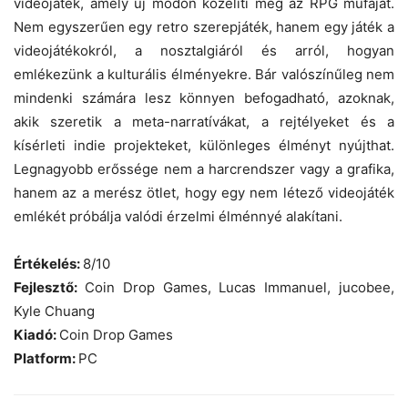
videojáték, amely új módon közelíti meg az RPG műfaját.
Nem egyszerűen egy retro szerepjáték, hanem egy játék a
videojátékokról, a nosztalgiáról és arról, hogyan
emlékezünk a kulturális élményekre. Bár valószínűleg nem
mindenki számára lesz könnyen befogadható, azoknak,
akik szeretik a meta-narratívákat, a rejtélyeket és a
kísérleti indie projekteket, különleges élményt nyújthat.
Legnagyobb erőssége nem a harcrendszer vagy a grafika,
hanem az a merész ötlet, hogy egy nem létező videojáték
emlékét próbálja valódi érzelmi élménnyé alakítani.
Értékelés:
8/10
Fejlesztő:
Coin Drop Games, Lucas Immanuel, jucobee,
Kyle Chuang
Kiadó:
Coin Drop Games
Platform:
PC