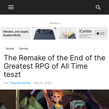
- Hirdetés -
Tesztek
Gaming
The Remake of the End of the
Greatest RPG of All Time
teszt
Írta:
Fonyódi Dávid
-
máj 28, 2026