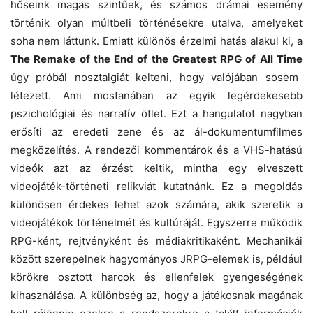
hőseink magas szintűek, és számos drámai esemény
történik olyan múltbeli történésekre utalva, amelyeket
soha nem láttunk. Emiatt különös érzelmi hatás alakul ki, a
The Remake of the End of the Greatest RPG of All Time
úgy próbál nosztalgiát kelteni, hogy valójában sosem
létezett. Ami mostanában az egyik legérdekesebb
pszichológiai és narratív ötlet. Ezt a hangulatot nagyban
erősíti az eredeti zene és az ál-dokumentumfilmes
megközelítés. A rendezői kommentárok és a VHS-hatású
videók azt az érzést keltik, mintha egy elveszett
videojáték-történeti relikviát kutatnánk. Ez a megoldás
különösen érdekes lehet azok számára, akik szeretik a
videojátékok történelmét és kultúráját. Egyszerre működik
RPG-ként, rejtvényként és médiakritikaként. Mechanikái
között szerepelnek hagyományos JRPG-elemek is, például
körökre osztott harcok és ellenfelek gyengeségének
kihasználása. A különbség az, hogy a játékosnak magának