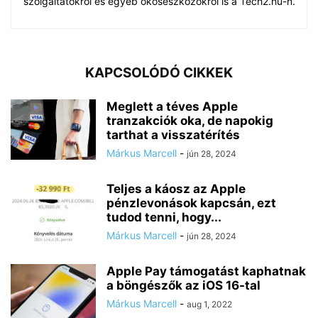
szolgáltatókról és egyéb okoseszközökről is a Tech2.hu-n.
KAPCSOLÓDÓ CIKKEK
Meglett a téves Apple
tranzakciók oka, de napokig
tarthat a visszatérítés
Márkus Marcell
-
jún 28, 2024
Teljes a káosz az Apple
pénzlevonások kapcsán, ezt
tudod tenni, hogy...
Márkus Marcell
-
jún 28, 2024
Apple Pay támogatást kaphatnak
a böngészők az iOS 16-tal
Márkus Marcell
-
aug 1, 2022