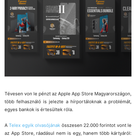
Tévesen von le pénzt az Apple App Store Magyarországon,
több felhasználó is jelezte a hírportáloknak a problémát,
egyes bankok is értesültek róla.
A
Telex egyik olvasójának
összesen 22.000 forintot vont le
az App Store, ráadásul nem is egy, hanem több kártyáról: