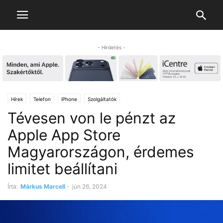
- Hirdetés -
Hírek
Telefon
iPhone
Szolgáltatók
Tévesen von le pénzt az
Apple App Store
Magyarországon, érdemes
limitet beállítani
Írta:
Márkus Marcell
-
jún 26, 2024