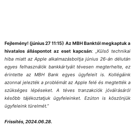
Fejlemény! (június 27 11:15)
Az MBH Banktól megkaptuk a
hivatalos álláspontot az eset kapcsán
: „
Külső technikai
hiba miatt az Apple alkalmazásboltja június 26-án délután
egyes felhasználók bankkártyáit tévesen megterhelte, ez
érintette az MBH Bank egyes ügyfeleit is. Kollégáink
azonnal jelezték a problémát az Apple felé és megtették a
szükséges lépéseket. A téves tranzakciók jóváírásáról
később tájékoztatjuk ügyfeleinket.
Ezúton is köszönjük
ügyfeleink türelmét.”
Frissítés, 2024.06.28.