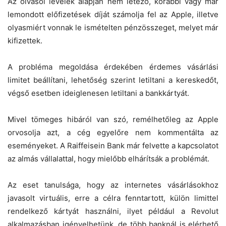
Az olvasói levelek alapján nem létező, korábbi vagy már
lemondott előfizetések díját számolja fel az Apple, illetve
olyasmiért vonnak le ismételten pénzösszeget, melyet már
kifizettek.
A probléma megoldása érdekében érdemes vásárlási
limitet beállítani, lehetőség szerint letiltani a kereskedőt,
végső esetben ideiglenesen letiltani a bankkártyát.
Mivel tömeges hibáról van szó, remélhetőleg az Apple
orvosolja azt, a cég egyelőre nem kommentálta az
eseményeket. A Raiffeisein Bank már felvette a kapcsolatot
az almás vállalattal, hogy mielőbb elhárítsák a problémát.
Az eset tanulsága, hogy az internetes vásárlásokhoz
javasolt virtuális, erre a célra fenntartott, külön limittel
rendelkező kártyát használni, ilyet például a Revolut
alkalmazásban igényelhetünk, de több banknál is elérhető