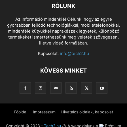
RÓLUNK
Az információ mindenkié! Célunk, hogy az egyre
gyorsabban fejlődő technológiákkal, mobiletelefonokkal,
mindenféle kütyükkel naprakészek legyetek, különböző
termékeket ismertethessünk meg veletek szövegesen,
illetve videó formájában.
Kapcsolat:
info@tech2.hu
KÖVESS MINKET
Főoldal
Impresszum
Hivatalos oldalak, kapcsolat
Copyright © 2023 -
Tech2.hu
/// A weboldalunk a
Prémium