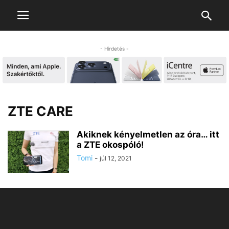
- Hirdetés -
ZTE CARE
Akiknek kényelmetlen az óra… itt
a ZTE okospóló!
Tomi
-
júl 12, 2021