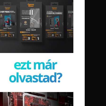
ezt már
olvastad?