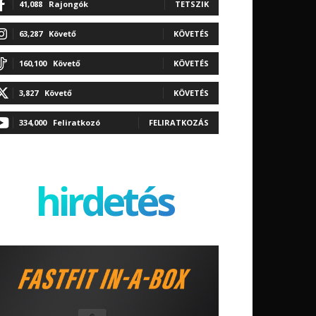
41,088
Rajongók
TETSZIK
63,287
Követő
KÖVETÉS
160,100
Követő
KÖVETÉS
3,827
Követő
KÖVETÉS
334,000
Feliratkozó
FELIRATKOZÁS
hirdetés