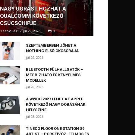
NAGY UGRÁST HOZHAT A
QUALCOMM KÖVETKEZŐ
CSÚCSCHIPJE
Tech2 Laci
-
júl 29, 2026
0
SZEPTEMBERBEN JÖHET A
NOTHING ELSŐ OKOSÓRÁJA
júl 29, 2026
BLUETOOTH FÜLHALLGATÓK –
MEGBÍZHATÓ ÉS KÉNYELMES
MODELLEK
júl 28, 2026
A WWDC 2027 LEHET AZ APPLE
KÖVETKEZŐ NAGY DOBÁSÁNAK
HELYSZÍNE
júl 28, 2026
TINECO FLOOR ONE STATION S9
ARTIST – PORSZÍVÓZ, FELMOS ÉS