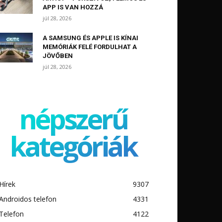
APP IS VAN HOZZÁ
júl 28, 2026
A SAMSUNG ÉS APPLE IS KÍNAI
MEMÓRIÁK FELÉ FORDULHAT A
JÖVŐBEN
júl 28, 2026
népszerű
kategóriák
Hírek
9307
Androidos telefon
4331
Telefon
4122