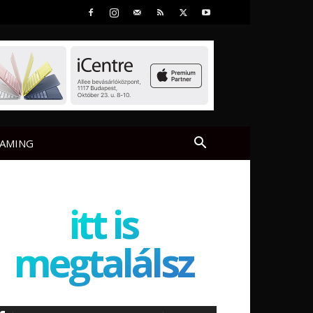
AMING
itt is
megtalálsz