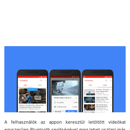
A felhasználók az appon keresztül letöltött videókat
egyszerűen Bluetooth segítségével meg lehet osztani más