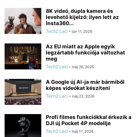
8K videó, dupla kamera és
levehető kijelző: ilyen lett az
Insta360...
Tech2 Laci
-
jún 11, 2026
Az EU miatt az Apple egyik
legzártabb funkciója változhat
meg
Tech2 Laci
-
máj 26, 2026
A Google új AI-ja már bármiből
képes videókat készíteni
Tech2 Laci
-
máj 23, 2026
Profi filmes funkciókkal érkezik a
DJI új Pocket 4P modellje
Tech2 Laci
-
máj 17, 2026