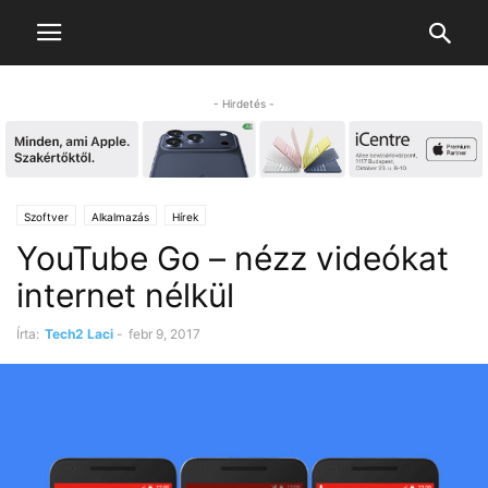
- Hirdetés -
Szoftver
Alkalmazás
Hírek
YouTube Go – nézz videókat
internet nélkül
Írta:
Tech2 Laci
-
febr 9, 2017