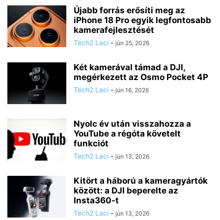
Újabb forrás erősíti meg az
iPhone 18 Pro egyik legfontosabb
kamerafejlesztését
Tech2 Laci
-
jún 25, 2026
Két kamerával támad a DJI,
megérkezett az Osmo Pocket 4P
Tech2 Laci
-
jún 16, 2026
Nyolc év után visszahozza a
YouTube a régóta követelt
funkciót
Tech2 Laci
-
jún 13, 2026
Kitört a háború a kameragyártók
között: a DJI beperelte az
Insta360-t
Tech2 Laci
-
jún 13, 2026