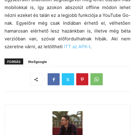
mobilokkal is, így azokon abszolút offline módon lehet
nézni ezeket és talán ez a legjobb funkciója a YouTube Go-
nak. Egyelőre még csak Indiában érhető el, vélhetően
hamarosan elérhető lesz hazánkban is, illetve még béta
verzióban van, szóval előfordulhatnak hibák. Aki nem
szeretne várni, az letöltheti
ITT az APK-t
.
FORRÁS
9to5google