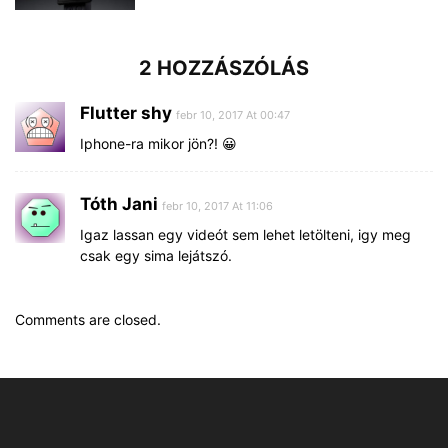
2 HOZZÁSZÓLÁS
Flutter shy
febr 10, 2017 At 00:47
Iphone-ra mikor jön?! 😀
Tóth Jani
febr 10, 2017 At 11:06
Igaz lassan egy videót sem lehet letölteni, igy meg
csak egy sima lejátszó.
Comments are closed.