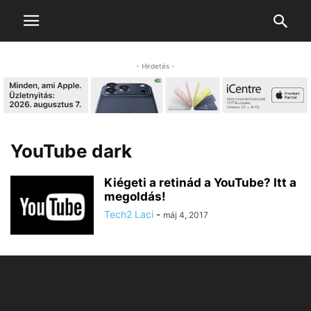
- Hirdetés -
YouTube dark
Kiégeti a retinád a YouTube? Itt a
megoldás!
Tech2 Laci
-
máj 4, 2017