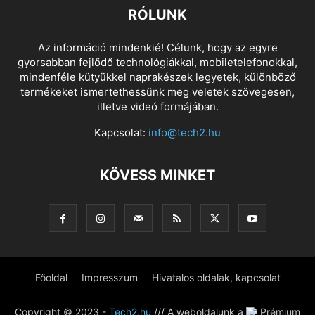
RÓLUNK
Az információ mindenkié! Célunk, hogy az egyre
gyorsabban fejlődő technológiákkal, mobiletelefonokkal,
mindenféle kütyükkel naprakészek legyetek, különböző
termékeket ismertethessünk meg veletek szövegesen,
illetve videó formájában.
Kapcsolat:
info@tech2.hu
KÖVESS MINKET
Főoldal
Impresszum
Hivatalos oldalak, kapcsolat
Copyright © 2023 -
Tech2.hu
/// A weboldalunk a
Prémium