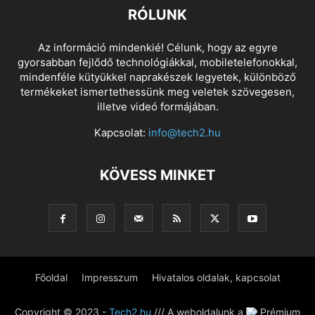
RÓLUNK
Az információ mindenkié! Célunk, hogy az egyre
gyorsabban fejlődő technológiákkal, mobiletelefonokkal,
mindenféle kütyükkel naprakészek legyetek, különböző
termékeket ismertethessünk meg veletek szövegesen,
illetve videó formájában.
Kapcsolat:
info@tech2.hu
KÖVESS MINKET
Főoldal
Impresszum
Hivatalos oldalak, kapcsolat
Copyright © 2023 -
Tech2.hu
/// A weboldalunk a
Prémium