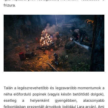
frizura.
Talán a legészrevehetőbb és legzavaróbb momentumok a
néha előforduló popinek (vagyis későn betöltődő dolgok),
esetleg a helyenként gyengébben, alacsonyabb
felbontásban prezentált árnyékok (például Lara arcán). Ami