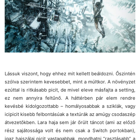
Lássuk viszont, hogy ehhez mit kellett beáldozni. Őszintén
szólva szerintem kevesebbet, mint a múltkor. A növényzet
ezúttal is ritkásabb picit, de mivel eleve másfajta a setting,
ez nem annyira feltűnő. A háttérben pár elem rendre
kevésbé kidolgozottabb – homályosabbak a sziklák, vagy
icipicit kisebb felbontásúak a textúrák az amúgy csodaszép
átvezetőkben. Lara haja sem jár őrült táncot (ami az előző
rész sajátossága volt és nem csak a Switch portokban),
igaz hajszálai picit vastagabbak, mondhatni “rasztásabb” a