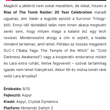
Magáról a játékról nem sokat meséltem, de okkal, hiszen a
Rise of The Tomb Raider: 20 Year Celebration
maradt
ugyanaz, ami (talán a legjobb epizód a Survivor Trilogy-
ból). Ennyi idő távlatából talán nem innen akarja megtudni
senki sem, hogy milyen maga a kaland (ez egy tech
review). Mindenesetre ahogy a cím is sejteti, a kiadás
mindent tartalmaz, amit lehet. Például az összes megjelent
DLC-t (“Baba Yaga: The Temple of the Witch” és “Cold
Darkness Awakened”) vagy a kooperatív endurance módot
és Lara extra ruháit, illetve fegyvereit – szóval tartalmilag
igazán nem lehet hiányérzet. Akkor fél év múlva ismét ránk
vetül Lara árnyéka?
Értékelés:
8/10
Fejlesztő:
Aspyr
Kiadó:
Aspyr, Crystal Dynamics
Platform:
Nintendo Switch 2