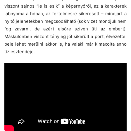
viszont sajnos “le is esik“ a képernyőről, az a karakterek
lábnyoma a hóban, az fertelmesre sikeresett – mindjárt a
nyitó jelenetekben megcsodálható (sok vizet mondjuk nem
fog zavarni, de azért elsőre szíven üti az embert).
Máskülönben viszont tényleg jól sikerült a port, élvezettel
bele lehet merülni akkor is, ha valaki már kimaxolta anno
tíz esztendeje.