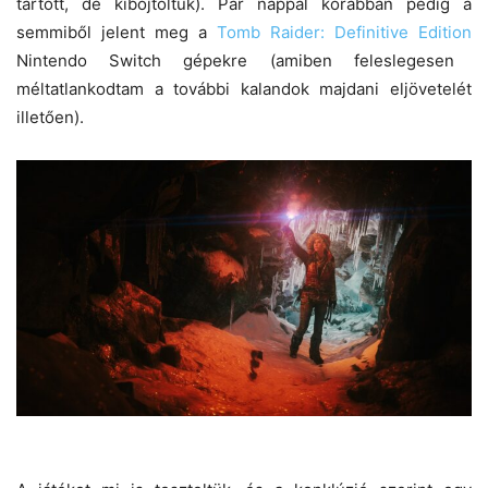
tartott, de kiböjtöltük). Pár nappal korábban pedig a
semmiből jelent meg a
Tomb Raider: Definitive Edition
Nintendo Switch gépekre (amiben feleslegesen
méltatlankodtam a további kalandok majdani eljövetelét
illetően).