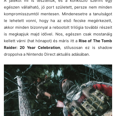
A játékot mi is teszteltük, és a konklúzió szerint egy
egészen vállalható, jó port született, persze nem minden
kompromisszumtól mentesen. Mindenesetre a tanulságot
le lehetett vonni, hogy ha az első fecske megérkezett,
akkor minden bizonnyal a rebootolt trilógia további részeit
is megkapjuk majd idővel. Nos, egészen csak mostanáig
kellett várni (hat hónapot) és máris itt a
Rise of The Tomb
Raider: 20 Year Celebration
, stílusosan ez is shadow
droppolva a Nintendo Direct aktuális adásában.