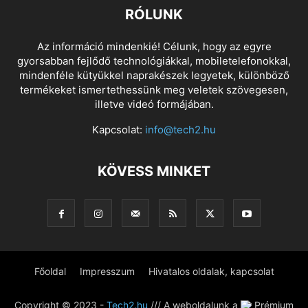
RÓLUNK
Az információ mindenkié! Célunk, hogy az egyre
gyorsabban fejlődő technológiákkal, mobiletelefonokkal,
mindenféle kütyükkel naprakészek legyetek, különböző
termékeket ismertethessünk meg veletek szövegesen,
illetve videó formájában.
Kapcsolat:
info@tech2.hu
KÖVESS MINKET
Főoldal
Impresszum
Hivatalos oldalak, kapcsolat
Copyright © 2023 -
Tech2.hu
/// A weboldalunk a
Prémium