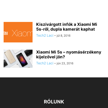
Kiszivárgott infók a Xiaomi Mi
5s-ről, dupla kamerát kaphat
Tech2 Laci
-
júl 8, 2016
Xiaomi Mi 5s – nyomásérzékeny
kijelzővel jön?
Tech2 Laci
-
jún 23, 2016
RÓLUNK