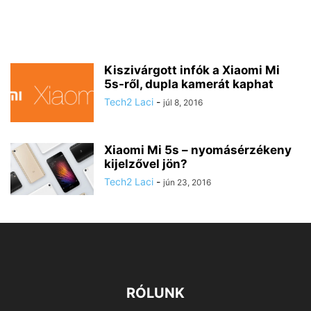
Kiszivárgott infók a Xiaomi Mi
5s-ről, dupla kamerát kaphat
Tech2 Laci
-
júl 8, 2016
Xiaomi Mi 5s – nyomásérzékeny
kijelzővel jön?
Tech2 Laci
-
jún 23, 2016
RÓLUNK