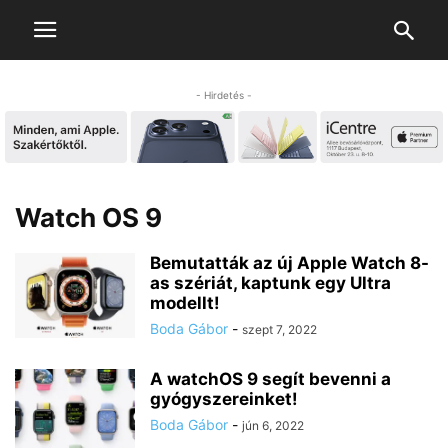
- Hirdetés -
Watch OS 9
Bemutatták az új Apple Watch 8-
as szériát, kaptunk egy Ultra
modellt!
Boda Gábor
-
szept 7, 2022
A watchOS 9 segít bevenni a
gyógyszereinket!
Boda Gábor
-
jún 6, 2022