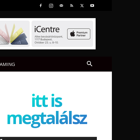
AMING
itt is
megtalálsz