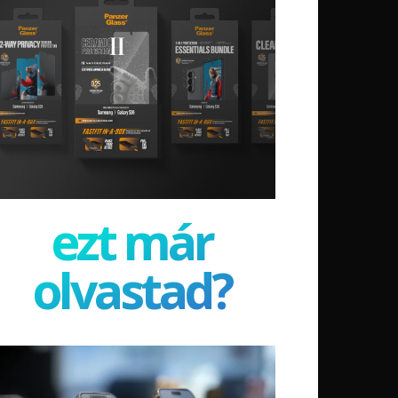
ezt már
olvastad?