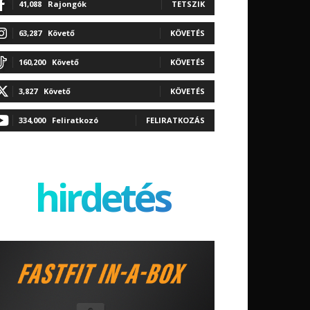
41,088
Rajongók
TETSZIK
63,287
Követő
KÖVETÉS
160,200
Követő
KÖVETÉS
3,827
Követő
KÖVETÉS
334,000
Feliratkozó
FELIRATKOZÁS
hirdetés