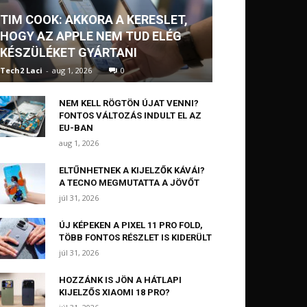
TIM COOK: AKKORA A KERESLET,
HOGY AZ APPLE NEM TUD ELÉG
KÉSZÜLÉKET GYÁRTANI
Tech2 Laci
-
aug 1, 2026
0
NEM KELL RÖGTÖN ÚJAT VENNI?
FONTOS VÁLTOZÁS INDULT EL AZ
EU-BAN
aug 1, 2026
ELTŰNHETNEK A KIJELZŐK KÁVÁI?
A TECNO MEGMUTATTA A JÖVŐT
júl 31, 2026
ÚJ KÉPEKEN A PIXEL 11 PRO FOLD,
TÖBB FONTOS RÉSZLET IS KIDERÜLT
júl 31, 2026
HOZZÁNK IS JÖN A HÁTLAPI
KIJELZŐS XIAOMI 18 PRO?