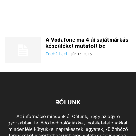
A Vodafone ma 4 új sajátmárkás
készüléket mutatott be
Tech2 Laci
-
jún 15, 2016
RÓLUNK
Az információ mindenkié! Célunk, hogy az egyre
gyorsabban fejlődő technológiákkal, mobiletelefonokkal,
mindenféle kütyükkel naprakészek legyetek, különböző
termékeket ismertethessünk meg veletek szövegesen,