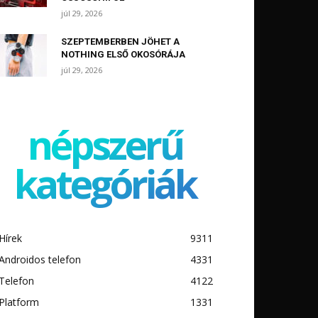
júl 29, 2026
SZEPTEMBERBEN JÖHET A
NOTHING ELSŐ OKOSÓRÁJA
júl 29, 2026
népszerű
kategóriák
Hírek
9311
Androidos telefon
4331
Telefon
4122
Platform
1331