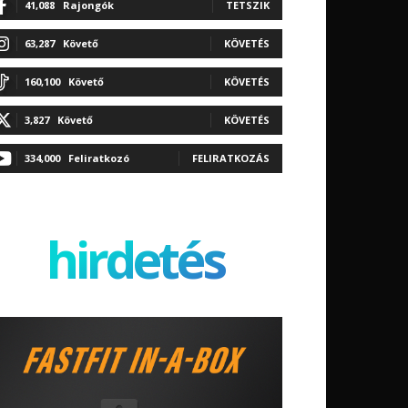
41,088
Rajongók
TETSZIK
63,287
Követő
KÖVETÉS
160,100
Követő
KÖVETÉS
3,827
Követő
KÖVETÉS
334,000
Feliratkozó
FELIRATKOZÁS
hirdetés