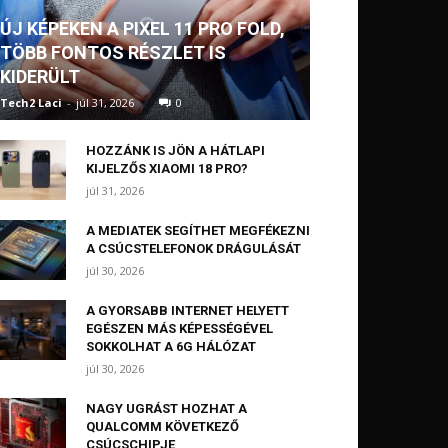
ÚJ KÉPEKEN A PIXEL 11 PRO FOLD,
TÖBB FONTOS RÉSZLET IS
KIDERÜLT
Tech2 Laci
-
júl 31, 2026
0
HOZZÁNK IS JÖN A HÁTLAPI
KIJELZŐS XIAOMI 18 PRO?
júl 31, 2026
A MEDIATEK SEGÍTHET MEGFÉKEZNI
A CSÚCSTELEFONOK DRÁGULÁSÁT
júl 30, 2026
A GYORSABB INTERNET HELYETT
EGÉSZEN MÁS KÉPESSÉGÉVEL
SOKKOLHAT A 6G HÁLÓZAT
júl 30, 2026
NAGY UGRÁST HOZHAT A
QUALCOMM KÖVETKEZŐ
CSÚCSCHIPJE