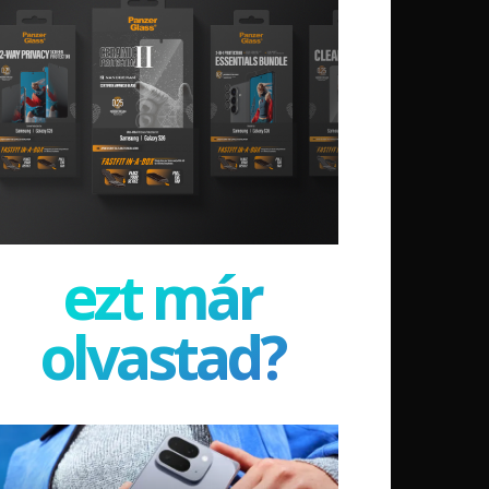
ezt már
olvastad?