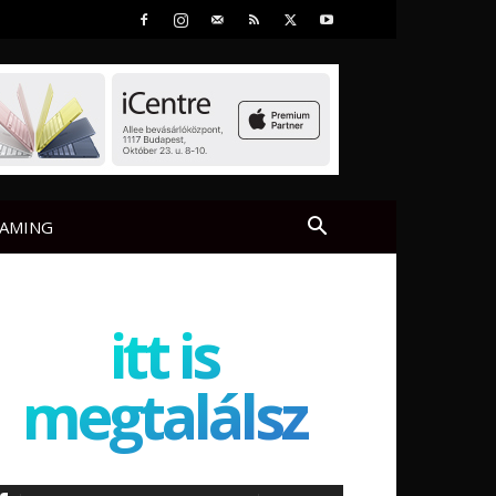
AMING
itt is
megtalálsz