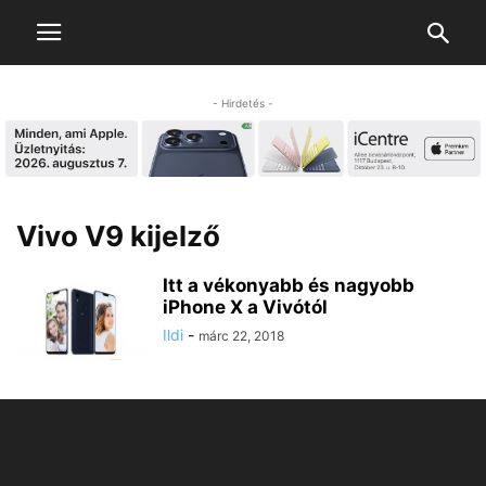
- Hirdetés -
Vivo V9 kijelző
Itt a vékonyabb és nagyobb
iPhone X a Vivótól
Ildi
-
márc 22, 2018