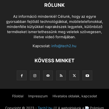
RÓLUNK
Az információ mindenkié! Célunk, hogy az egyre
gyorsabban fejlődő technológiákkal, mobiletelefonokkal,
mindenféle kütyükkel naprakészek legyetek, különböző
termékeket ismertethessünk meg veletek szövegesen,
illetve videó formájában.
Kapcsolat:
info@tech2.hu
KÖVESS MINKET
Főoldal
Impresszum
Hivatalos oldalak, kapcsolat
Copyright © 2023 -
Tech2.hu
/// A weboldalunk a
Prémium