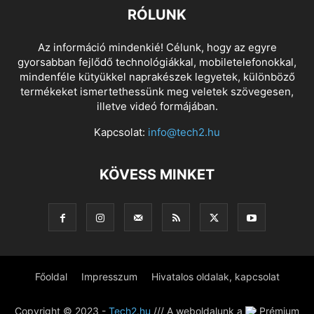
RÓLUNK
Az információ mindenkié! Célunk, hogy az egyre
gyorsabban fejlődő technológiákkal, mobiletelefonokkal,
mindenféle kütyükkel naprakészek legyetek, különböző
termékeket ismertethessünk meg veletek szövegesen,
illetve videó formájában.
Kapcsolat:
info@tech2.hu
KÖVESS MINKET
Főoldal
Impresszum
Hivatalos oldalak, kapcsolat
Copyright © 2023 -
Tech2.hu
/// A weboldalunk a
Prémium