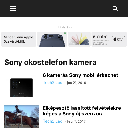
- Hirdetés -
Sony okostelefon kamera
6 kamerás Sony mobil érkezhet
Tech2 Laci
-
jún 21, 2019
Elképesztő lassított felvételekre
képes a Sony új szenzora
Tech2 Laci
-
febr 7, 2017