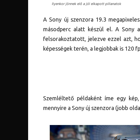
Ilyenkor jönnek elő a jól elkapott pillanatok
A Sony új szenzora 19.3 megapixeles
másodperc alatt készül el. A Sony a
felsorakoztatott, jelezve ezzel azt, h
képességek terén, a legjobbak is 120 fp
Szemléltető példaként íme egy kép,
mennyire a Sony új szenzora (jobb olda