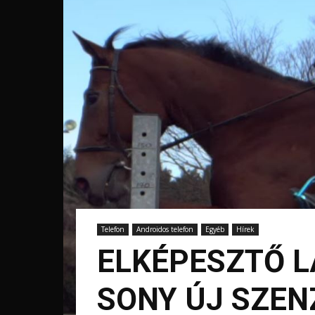
Telefon
Androidos telefon
Egyéb
Hírek
ELKÉPESZTŐ L
SONY ÚJ SZE