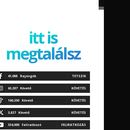
itt is
megtalálsz
41,088
Rajongók
TETSZIK
63,287
Követő
KÖVETÉS
160,200
Követő
KÖVETÉS
3,827
Követő
KÖVETÉS
334,000
Feliratkozó
FELIRATKOZÁS