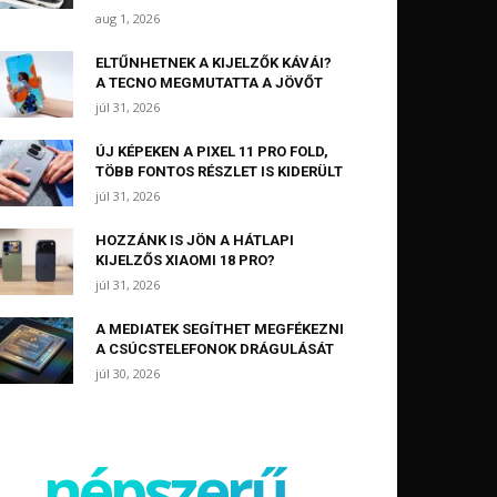
aug 1, 2026
ELTŰNHETNEK A KIJELZŐK KÁVÁI?
A TECNO MEGMUTATTA A JÖVŐT
júl 31, 2026
ÚJ KÉPEKEN A PIXEL 11 PRO FOLD,
TÖBB FONTOS RÉSZLET IS KIDERÜLT
júl 31, 2026
HOZZÁNK IS JÖN A HÁTLAPI
KIJELZŐS XIAOMI 18 PRO?
júl 31, 2026
A MEDIATEK SEGÍTHET MEGFÉKEZNI
A CSÚCSTELEFONOK DRÁGULÁSÁT
júl 30, 2026
népszerű