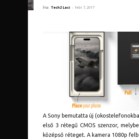
Írta:
Tech2 Laci
-
febr 7, 2017
A Sony bemutatta új (okostelefonokba 
első 3 rétegű CMOS szenzor, melyben
középső réteget. A kamera 1080p felb