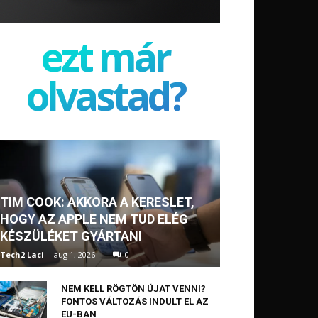
ezt már
olvastad?
TIM COOK: AKKORA A KERESLET,
HOGY AZ APPLE NEM TUD ELÉG
KÉSZÜLÉKET GYÁRTANI
Tech2 Laci
-
aug 1, 2026
0
NEM KELL RÖGTÖN ÚJAT VENNI?
FONTOS VÁLTOZÁS INDULT EL AZ
EU-BAN