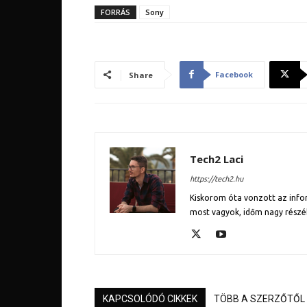
FORRÁS
Sony
Facebook
Share
Tech2 Laci
https://tech2.hu
Kiskorom óta vonzott az inform
most vagyok, időm nagy részé
KAPCSOLÓDÓ CIKKEK
TÖBB A SZERZŐTŐL