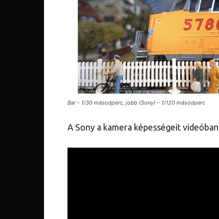
Bal – 1/30 másodperc, jobb (Sony) – 1/120 másodperc
A Sony a kamera képességeit videóban 