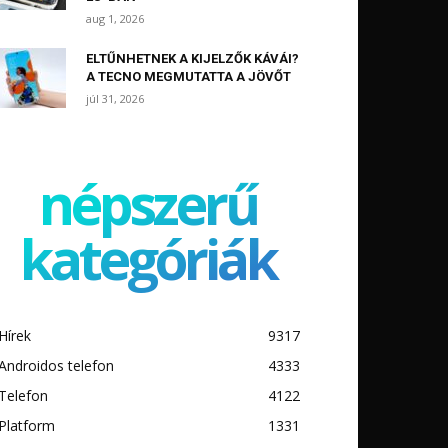
aug 1, 2026
ELTŰNHETNEK A KIJELZŐK KÁVÁI?
A TECNO MEGMUTATTA A JÖVŐT
júl 31, 2026
népszerű
kategóriák
Hírek
9317
Androidos telefon
4333
Telefon
4122
Platform
1331