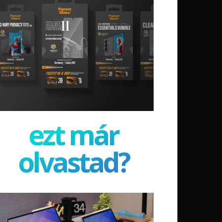
ezt már
olvastad?