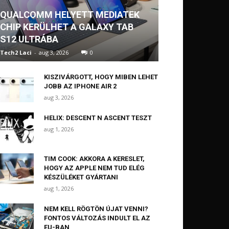
QUALCOMM HELYETT MEDIATEK
CHIP KERÜLHET A GALAXY TAB
S12 ULTRÁBA
Tech2 Laci
-
aug 3, 2026
0
KISZIVÁRGOTT, HOGY MIBEN LEHET
JOBB AZ IPHONE AIR 2
aug 3, 2026
HELIX: DESCENT N ASCENT TESZT
aug 1, 2026
TIM COOK: AKKORA A KERESLET,
HOGY AZ APPLE NEM TUD ELÉG
KÉSZÜLÉKET GYÁRTANI
aug 1, 2026
NEM KELL RÖGTÖN ÚJAT VENNI?
FONTOS VÁLTOZÁS INDULT EL AZ
EU-BAN