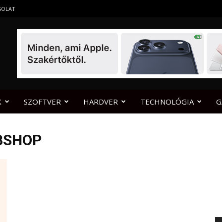
SOLAT
K
SZOFTVER
HARDVER
TECHNOLÓGIA
G
BSHOP