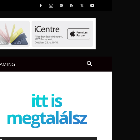
AMING
itt is
megtalálsz