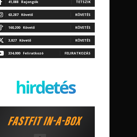
41,088
Rajongók
TETSZIK
63,287
Követő
KÖVETÉS
160,200
Követő
KÖVETÉS
3,827
Követő
KÖVETÉS
334,000
Feliratkozó
FELIRATKOZÁS
hirdetés