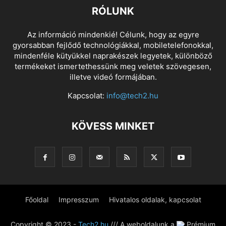
RÓLUNK
Az információ mindenkié! Célunk, hogy az egyre
gyorsabban fejlődő technológiákkal, mobiletelefonokkal,
mindenféle kütyükkel naprakészek legyetek, különböző
termékeket ismertethessünk meg veletek szövegesen,
illetve videó formájában.
Kapcsolat:
info@tech2.hu
KÖVESS MINKET
Főoldal
Impresszum
Hivatalos oldalak, kapcsolat
Copyright © 2023 -
Tech2.hu
/// A weboldalunk a
Prémium